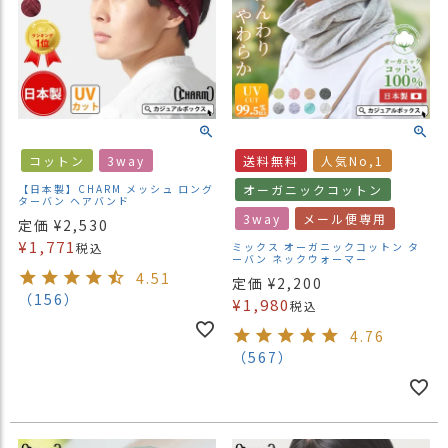
コットン
3way
送料無料
人気No,1
【日本製】CHARM メッシュ ロング
オーガニックコットン
ターバン ヘアバンド
3way
メール便専用
定価
¥
2,530
¥
1,771
税込
ミックス オーガニックコットン タ
ーバン ネックウォーマー
4.51
定価
¥
2,200
（156）
¥
1,980
税込
4.76
（567）