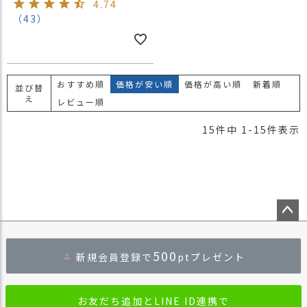
4.74
（43）
おすすめ順
価格が安い順
価格が高い順
新着順
並び替
え
レビュー順
15
件中
1
-
15
件表示
ペー
ジト
500
新規会員登録で
ptプレゼント
ップ
へ
お友だち追加とLINE ID連携で