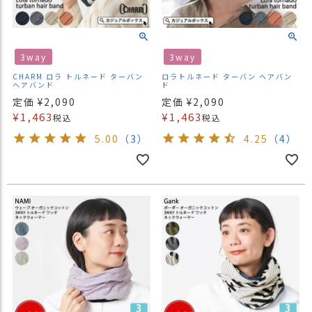
）
商
品
3way
3way
カ
CHARM ロラ トルネード ターバン
ロラトルネード ターバン ヘアバン
テ
ヘアバンド
ド
ゴ
定価
¥
2,090
定価
¥
2,090
リ
¥
1,463
¥
1,463
税込
税込
5.00
（3）
4.25
（4）
閲
覧
履
歴
買
い
物
か
ご
新
作