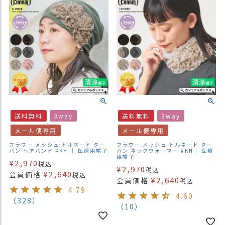
送料無料
3way
送料無料
3way
メール便専用
メール便専用
フラワー メッシュ トルネード ター
フラワー メッシュ トルネード ター
バン ヘアバンド #KH ｜ 医療用帽子
バン ネックウォーマー #KH｜ 医療
用帽子
¥
2,970
税込
¥
2,970
税込
¥
2,640
会員価格
税込
¥
2,640
会員価格
税込
4.79
4.60
（328）
（10）