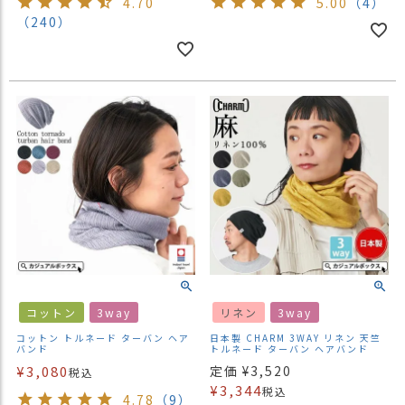
4.70
5.00
（4）
（240）
コットン
3way
リネン
3way
コットン トルネード ターバン ヘア
日本製 CHARM 3WAY リネン 天竺
バンド
トルネード ターバン ヘアバンド
¥
3,080
定価
¥
3,520
税込
¥
3,344
税込
4.78
（9）