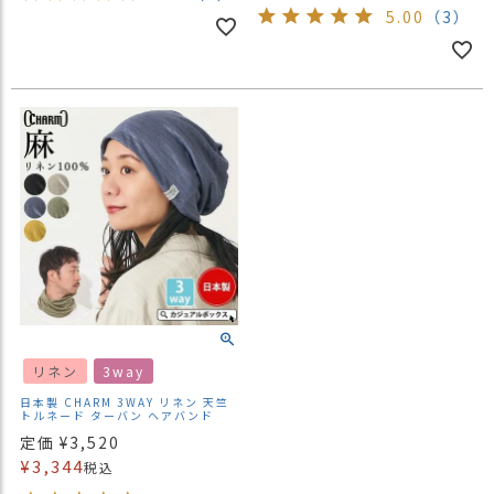
5.00
（3）
リネン
3way
日本製 CHARM 3WAY リネン 天竺
トルネード ターバン ヘアバンド
定価
¥
3,520
¥
3,344
税込