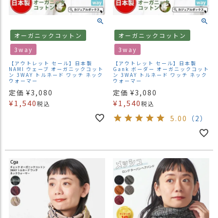
商
品
オーガニックコットン
オーガニックコットン
ラ
ッ
3way
3way
ピ
【アウトレット セール】日本製
【アウトレット セール】日本製
ン
NAMI ウェーブ オーガニックコット
Gank ボーダー オーガニックコット
ン 3WAY トルネード ワッチ ネック
ン 3WAY トルネード ワッチ ネック
グ
ウォーマー
ウォーマー
定価
¥
3,080
定価
¥
3,080
お
¥
1,540
¥
1,540
税込
税込
客
様
5.00
（2）
の
お
声
Instagram
Youtube