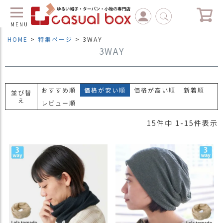
MENU
HOME
特集ページ
3WAY
3WAY
C
L
O
S
E
おすすめ順
価格が安い順
価格が高い順
新着順
並び替
え
レビュー順
マ
イ
15
件中
1
-
15
件表示
ペ
ー
ジ
（
新
規
会
員
登
録