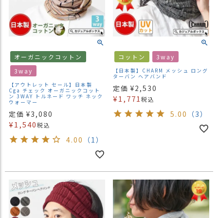
ス
タ
ッ
フ
小
話
オーガニックコットン
コットン
3way
3way
【日本製】CHARM メッシュ ロング
返
ターバン ヘアバンド
品
【アウトレット セール】日本製
定価
¥
2,530
Cga チェック オーガニックコット
・
ン 3WAY トルネード ワッチ ネック
¥
1,771
税込
ウォーマー
交
定価
¥
3,080
5.00
（3）
換
¥
1,540
税込
無
料
4.00
（1）
キ
ャ
ン
ペ
ー
ン