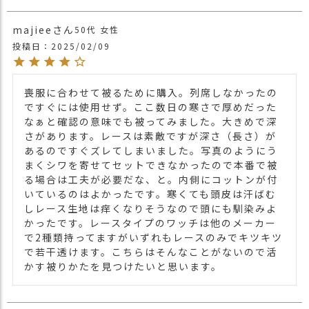
・ピンク 桃色 PINK
majiee
50代
女性
投稿日
2025/02/09
喪服に合わせて被るために購入。列席しなかったの
ですぐには使用せず。ここ数日の寒さで厚めだった
なぁと確認の意味でも被ってみました。大きめで深
さがあります。レースは素敵ですが深さ（長さ）が
あるのですぐズレてしまいました。写真のようにう
まくシワを寄せてセットできなかったので本番で被
る場合は工夫が必要だな、と。内側にコットンが付
いているのはよかったです。寒くても頭皮は汗ばむ
しレース生地は痒くなりそうなので頭にも馴染みよ
かったです。レースタイプのワッチは他のメーカー
で2種類持ってますがいずれもレースのみでキツキツ
で若干透けます。こちらはそんなことがないので活
かす被りかたを見つけたいと思います。