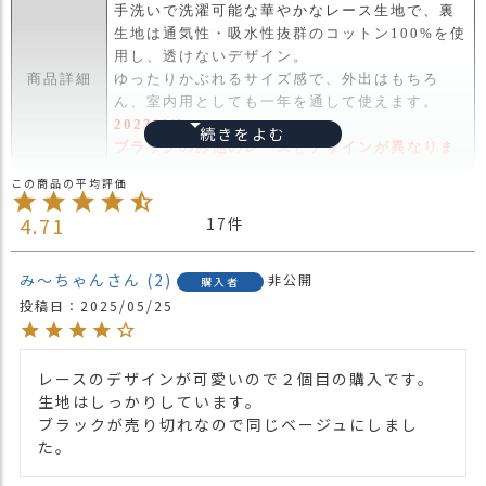
ス
手洗いで洗濯可能な華やかなレース生地で、裏
タ
生地は通気性・吸水性抜群のコットン100%を使
ッ
用し、透けないデザイン。
フ
商品詳細
ゆったりかぶれるサイズ感で、外出はもちろ
小
ん、室内用としても一年を通して使えます。
話
2023/4/1
ブラックのみ他のレースとデザインが異なりま
返
す。
品
・長時間濡れたままで重ねて置いたり、汗や雨
・
4.71
17
などでぬれた時は他の衣料等に移染する場合が
交
ございますのでお気を付け下さい。
換
注意点
・多少実際のカラーと異なる場合がございま
み～ちゃん
2
無
非公開
購入者
す。ご不安な事などございましたらお気軽にお
料
投稿日
2025/05/25
問い合わせ下さい。
キ
ャ
他の人気ニット帽は
こちら
関連商品
ン
レースのデザインが可愛いので２個目の購入です。

他の人気ビックワッチは
こちら
ペ
生地はしっかりしています。

ー
【カラー バリエーション】
ブラックが売り切れなので同じベージュにしまし
ン
・ブラック 黒色 BLACK
た。
カラー
・イエロー 黄色 YELLOW
・ベージュ 薄茶色 BEIGE