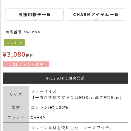
商
品
医療用帽子一覧
CHARMアイテム一覧
ラ
ッ
商品番号
bw-rha
ピ
ン
コットン
グ
¥
3,080
税込
お
客
[
28
ポイント進呈 ]
様
の
8/17以降に順次発送
お
声
フリーサイズ
サイズ
【平置き状態でかぶり口約30cm高さ約29cm】
Instagram
コットン(綿)100%
素材
CHARM
ブランド
Youtube
コットン素材を使用した、レースワッチ。