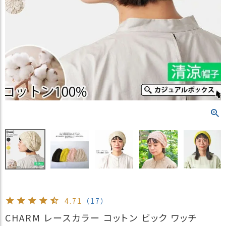
）
商
品
カ
テ
ゴ
リ
閲
覧
履
歴
買
い
物
か
ご
4.71
（17）
新
CHARM レースカラー コットン ビック ワッチ
作