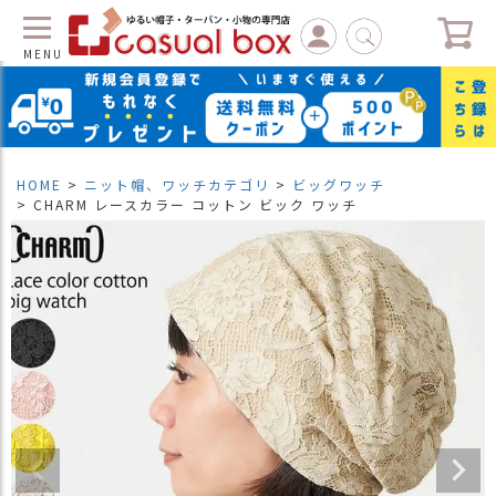
MENU
C
L
O
S
HOME
ニット帽、ワッチカテゴリ
ビッグワッチ
E
CHARM レースカラー コットン ビック ワッチ
マ
イ
ペ
ー
ジ
（
新
規
会
員
登
録