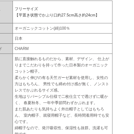
フリーサイズ
ズ
【平置き状態でかぶり口約27.5cm高さ約24cm】
オーガニックコットン(綿)100％
国
日本
ド
CHARM
肌に直接触れるものだから、素材、デザイン、 仕上が
りまでこだわりを持って作った日本製のオーガニック
コットン帽子。
柔らかく伸びの有る天竺ガーゼ素材を使用し、女性の
方はもちろん、 男性でも締め付け感が無く、ノンスト
レスでかぶれるサイズ感。
生地はリバーシブル仕様で二枚仕立てで透けずに暖か
く、 春夏秋冬、一年中季節問わずかぶれます。
また肌あたりも気持ちよく外出帽子としてはもちろ
ん、 室内帽子、就寝用帽子など、長時間着用時でも安
心です。
綿帽子なので、発汗吸収性、保湿性も抜群。洗濯も可