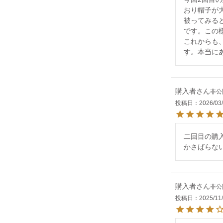
おり帽子が
被ってみる
です。この
これからも
す。本当に
購入者
非公
投稿日
2026/03
二回目の購
かさばらな
購入者
非公
投稿日
2025/11