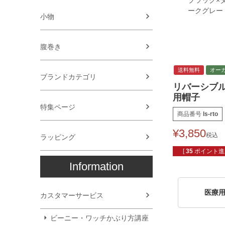
ブラック×
ークグレー
小物
腹巻き
送料無料
オー
ブランドカテゴリ
リバーシブル
用帽子
特集ページ
商品番号
ls-rto
¥
3,850
税込
ラッピング
[
35
ポイント進呈
Information
医療
カスタマーサービス
ビーニー・ワッチかぶり方講座