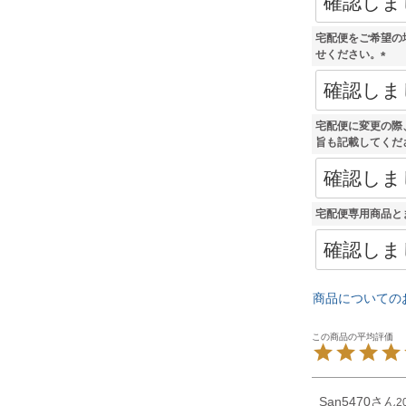
宅配便をご希望の
せください。
(
必
須
)
宅配便に変更の際
旨も記載してくだ
宅配便専用商品と
商品についての
San5470
2