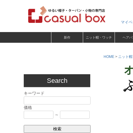
マイペ
新作
ニット帽・ワッチ
ヘアバ
HOME
ニット帽
Search
キーワード
価格
～
検索