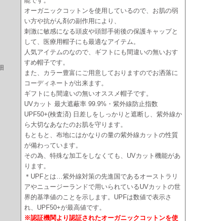
能です。
オーガニックコットンを使用しているので、お肌の弱
い方や抗がん剤の副作用により、
刺激に敏感になる頭皮や頭部手術後の保護キャップと
して、医療用帽子にも最適なアイテム。
人気アイテムのなので、ギフトにも間違いの無いおす
すめ帽子です。
細
また、カラー豊富にご用意しておりますのでお洒落に
コーディネートが出来ます。
ギフトにも間違いの無いオススメ帽子です。
UVカット 最大遮蔽率 99.9%・紫外線防止指数
UPF50+(検査済) 日差しをしっかりと遮断し、紫外線か
ら大切なあなたのお肌を守ります。
もともと、布地にはかなりの量の紫外線カットの性質
が備わっています。
その為、特殊な加工をしなくても、UVカット機能があ
ります。
＊UPFとは…紫外線対策の先進国であるオーストラリ
アやニュージーランドで用いられているUVカットの世
界的基準値のことを示します。UPFは数値で表示さ
れ、UPF50+が最高値です。
※認証機関より認証されたオーガニックコットンを使