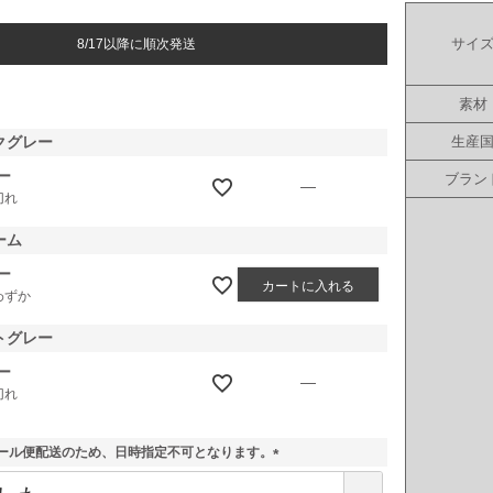
サイ
8/17以降に順次発送
素材
生産
クグレー
ー
ブラン
—
切れ
ーム
ー
カートに入れる
わずか
トグレー
ー
—
切れ
ール便配送のため、日時指定不可となります。
(