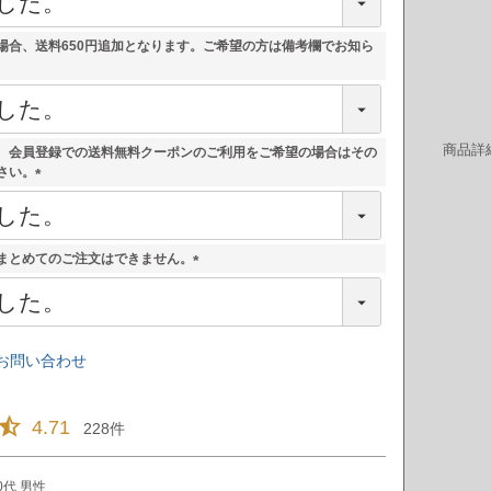
必
須
)
場合、送料650円追加となります。ご希望の方は備考欄でお知ら
商品詳
、会員登録での送料無料クーポンのご利用をご希望の場合はその
さい。
(
必
須
)
まとめてのご注文はできません。
(
必
須
)
お問い合わせ
4.71
228
0代
男性