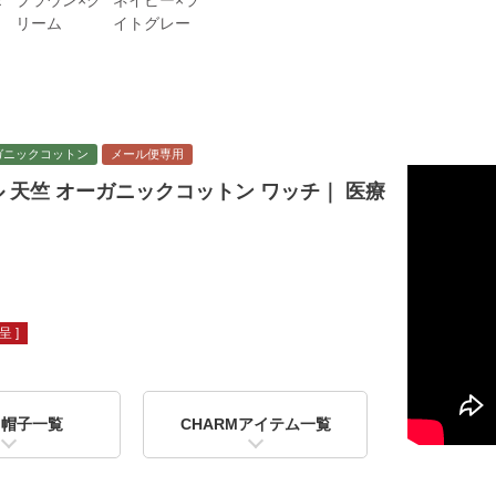
ダ
ブラウン×ク
ネイビー×ラ
リーム
イトグレー
ガニックコットン
メール便専用
 天竺 オーガニックコットン ワッチ｜ 医療
 ]
用帽子一覧
CHARMアイテム一覧