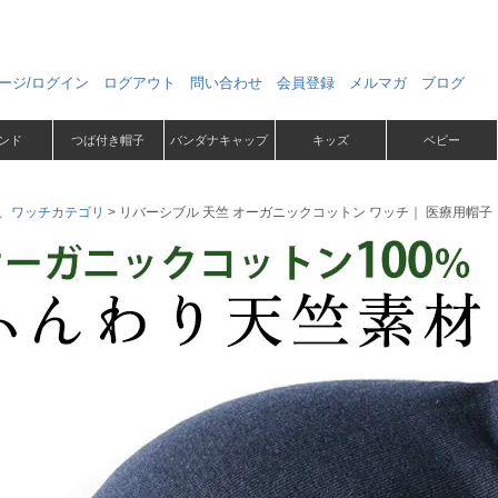
ージ/ログイン
ログアウト
問い合わせ
会員登録
メルマガ
ブログ
ンド
つば付き帽子
バンダナキャップ
キッズ
ベビー
、ワッチカテゴリ
リバーシブル 天竺 オーガニックコットン ワッチ｜ 医療用帽子