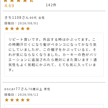
サイズ
27cm】
4.69
142
＊入荷時期によってサイズが若干異なりま
すのでご了承ください。
きち1108
40代
女性
素材
シルク（弾性糸使用）100%
投稿日
2026/08/01
ブランド
CHARM
リピート買いです。外出する時はかぶってます。こ
生産国
日本
の時期汗だくになり髪がペタンコになってかなり気
弾性糸を使用したシルク100%の無縫製ワ
にしていましたが、この帽子をかぶっていると、そ
ッチ。
れが気にならなくなりました。カーキーの色がバリ
ストレッチ性のある素材感でとても軽く、
エーションに追加されたら絶対にまた買います！通
かぶっているのを忘れるくらいの軽量感。
気性もよく気軽にかぶれて、とても気に入っていま
シルク100%でチクチクせず肌さわりのよ
す。
い素材で快適。
商品詳細
吸湿性、保湿性にすぐれたシルクは1年を
通して使えるアイテム。
oscar77
70歳以上
男性
長時間かぶっても、窮屈感もなく、ゆった
投稿日
2026/06/12
りとかぶれるサイズ感。
深めにかぶっても、浅くかぶっても。
いろんなかぶり方ができるワッチです。