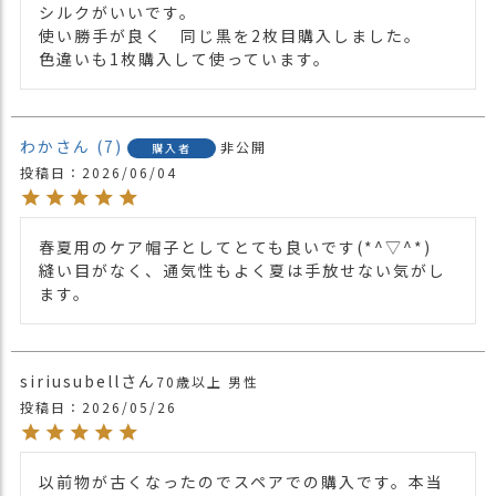
シルクがいいです。

・長時間濡れたままで重ねて置いたり、汗
使い勝手が良く　同じ黒を2枚目購入しました。

や雨などでぬれた時は他の衣料等に移染す
色違いも1枚購入して使っています。
る場合がございますのでお気を付け下さ
注意点
い。
・多少実際のカラーと異なる場合がござい
わか
7
非公開
購入者
ます。ご不安な事などございましたらお気
投稿日
2026/06/04
軽にお問い合わせ下さい。
他の人気ルーズワッチは
こちら
関連商品
他の人気ニット帽は
こちら
春夏用のケア帽子としてとても良いです(*^▽^*)

縫い目がなく、通気性もよく夏は手放せない気がし
【カラー バリエーション】
ます。
・ブラック 黒色 BLACK
・グレー 灰色 GRAY
カラー
・ネイビー 紺色 NAVY
・ナチュラル 薄茶色 NATURAL
siriusubell
70歳以上
男性
・エンジ 紅色 DEEPRED
投稿日
2026/05/26
以前物が古くなったのでスペアでの購入です。本当