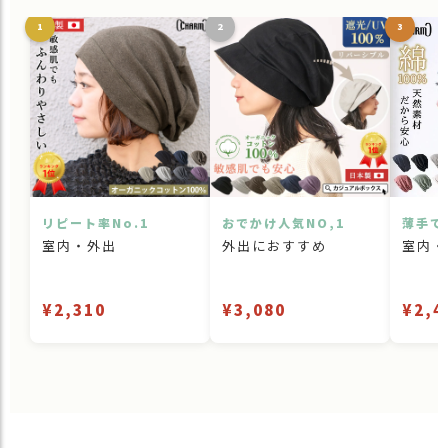
1
2
3
リピート率No.1
おでかけ人気NO,1
薄手で
室内・外出
外出におすすめ
室内・
¥2,310
¥3,080
¥2,4