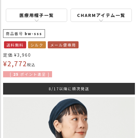
商
品
医療用帽子一覧
CHARMアイテム一覧
ラ
ッ
商品番号
bw-sss
ピ
ン
送料無料
シルク
メール便専用
グ
定価
¥
3,960
お
¥
2,772
税込
客
様
[
25
ポイント進呈 ]
の
お
8/17以降に順次発送
声
Instagram
Youtube