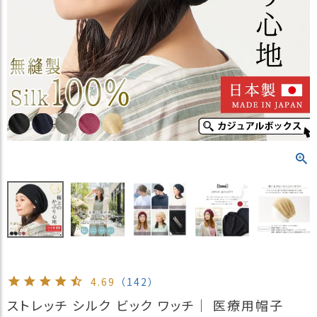
）
商
品
カ
テ
ゴ
リ
閲
覧
履
歴
買
い
物
か
ご
4.69
（142）
新
ストレッチ シルク ビック ワッチ｜ 医療用帽子
作