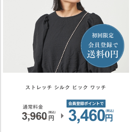
ス
タ
ッ
フ
小
話
返
品
・
交
換
無
料
キ
ャ
ン
ペ
ー
ン