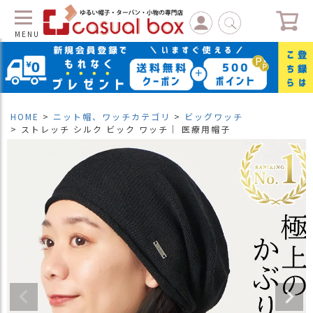
MENU
C
L
O
S
HOME
ニット帽、ワッチカテゴリ
ビッグワッチ
E
ストレッチ シルク ビック ワッチ｜ 医療用帽子
マ
イ
ペ
ー
ジ
（
新
規
会
員
登
録