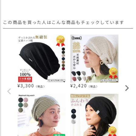
この商品を買った人はこんな商品もチェックしています
¥
3,300
¥
2,420
¥
2,2
（税込）
（税込）