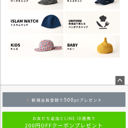
ペー
ジト
500
新規会員登録で
ptプレゼント
ップ
へ
お友だち追加とLINE ID連携で
200円OFFクーポンプレゼント