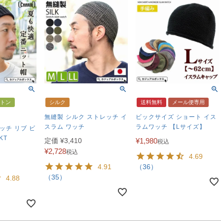
トン
シルク
送料無料
メール便専用
無縫製 シルク ストレッチ イ
ビックサイズ ショート イス
スラム ワッチ
ラムワッチ 【Lサイズ】
ッチ リブ ビ
KT
定価
¥
3,410
¥
1,980
税込
¥
2,728
税込
4.69
4.91
（36）
（35）
4.88