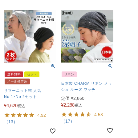
送料無料
セット
リネン
メール便専用
日本製 CHARM リネン メッ
シュ ルーズ ワッチ
サマーニット帽 人気
No.1×No.2セット
定価
¥
2,860
¥
2,288
¥
4,620
税込
税込
4.53
4.92
（17）
（13）