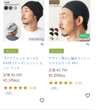
コットン
コットン
【アウトレット セール】
デザイン透かし編みコットン
EASE (イーズ) コットン ビ
イスラムワッチ #KJ
ック ワッチ
定価
¥
2,750
定価
¥
4,290
¥
2,200
税込
¥
2,145
税込
4.60
4.80
（10）
（15）