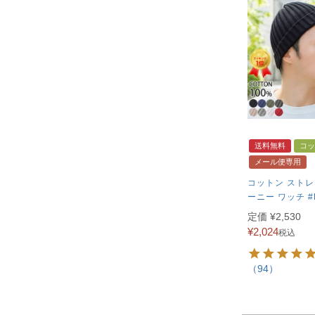
送料無料
コッ
メール便専用
コットン ストレ
ーニー ワッチ #
定価
¥
2,530
¥
2,024
税込
（94）