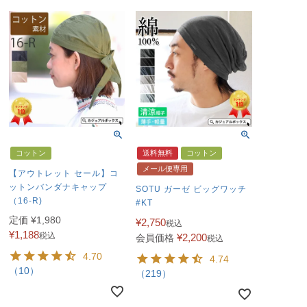
コットン
送料無料
コットン
メール便専用
【アウトレット セール】コ
ットンバンダナキャップ
SOTU ガーゼ ビッグワッチ
（16-R)
#KT
定価
¥
1,980
¥
2,750
税込
¥
1,188
税込
¥
2,200
会員価格
税込
4.70
4.74
（10）
（219）