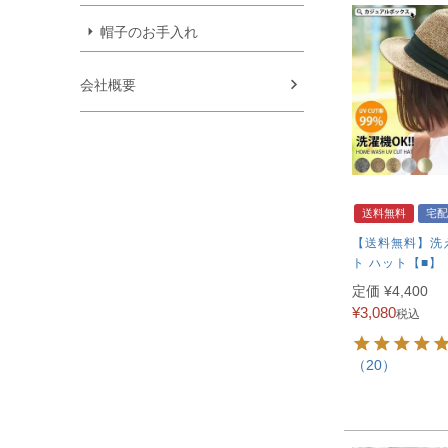
帽子のお手入れ
会社概要
送料無料
宅配
【送料無料】洗え
ト ハット【■】
定価
¥
4,400
¥
3,080
税込
（20）