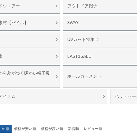
ドウエアー
アウトドア帽子
素材【パイル】
3WAY
UVカット特集⇒
集
LAST1SALE
から差がつく暖かい帽子暖
ホールガーメント
アイテム
ハットセー
すめ順
価格が安い順
価格が高い順
新着順
レビュー順