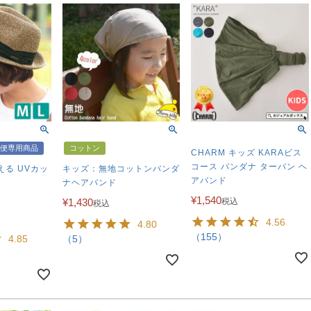
便専用商品
コットン
CHARM キッズ KARAビス
コース バンダナ ターバン ヘ
る UVカッ
キッズ：無地コットンバンダ
アバンド
ナヘアバンド
¥
1,540
¥
1,430
税込
税込
4.56
4.80
（155）
4.85
（5）