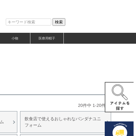
検索
小物
医療用帽子
20
件中
1
-
20
件表示
飲食店で使えるおしゃれなバンダナユニ
テム
フォーム