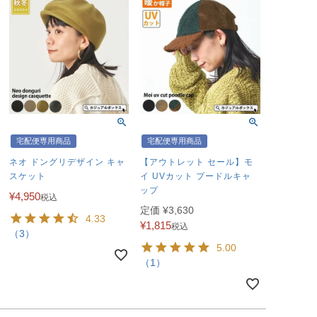
宅配便専用商品
宅配便専用商品
ネオ ドングリデザイン キャ
【アウトレット セール】モ
スケット
イ UVカット プードルキャ
ップ
¥
4,950
税込
定価
¥
3,630
4.33
¥
1,815
税込
（3）
5.00
（1）