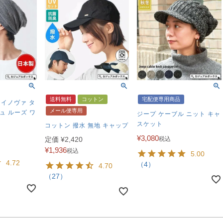
送料無料
コットン
宅配便専用商品
ライノヴァ タ
メール便専用
ュ ルーズ ワ
ジープ ケーブル ニット キャ
スケット
コットン 撥水 無地 キャップ
¥
3,080
定価
¥
2,420
税込
¥
1,936
税込
5.00
4.72
（4）
4.70
（27）