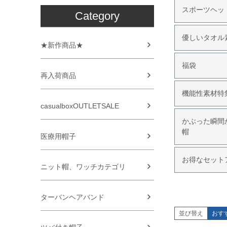
スポーツヘッ
Category
優しいタオル
★新作商品★
福袋
再入荷商品
機能性素材特
casualboxOUTLETSALE
かぶった瞬間
帽
医療用帽子
お得なセット
ニット帽、ワッチカテゴリ
ターバンヘアバンド
並び替え
おす