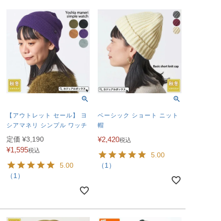
【アウトレット セール】 ヨ
ベーシック ショート ニット
シアマネリ シンプル ワッチ
帽
定価
¥
3,190
¥
2,420
税込
¥
1,595
税込
5.00
5.00
（1）
（1）