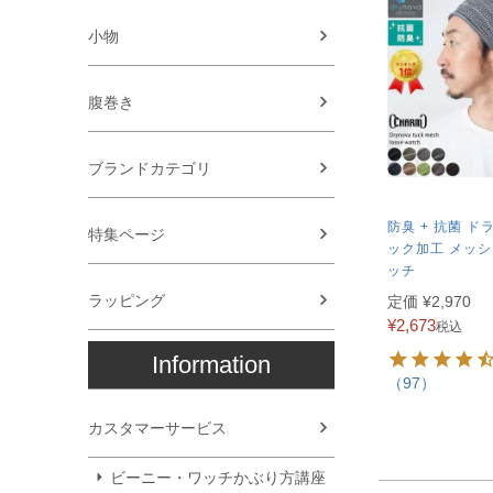
小物
腹巻き
ブランドカテゴリ
防臭 + 抗菌 ド
特集ページ
ック加工 メッシ
ッチ
ラッピング
定価
¥
2,970
¥
2,673
税込
Information
（97）
カスタマーサービス
ビーニー・ワッチかぶり方講座