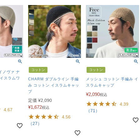
コットン
コットン
イノヴァ ナ
 イスラムワ
CHARM ダブルライン 手編
メッシュ コットン 手編み イ
み コットン イスラムキャッ
スラムキャップ
プ
¥
2,090
税込
定価
¥
2,090
4.39
¥
1,672
税込
4.67
（71）
4.56
（27）