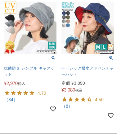
抗菌防臭 シンプル キャスケ
ベーシック撥水アドベンチャ
ット
ーハット
¥
2,970
定価
¥
3,850
税込
¥
3,080
税込
4.79
（34）
4.50
（8）