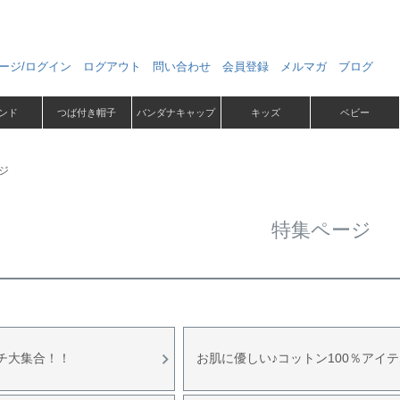
ージ/ログイン
ログアウト
問い合わせ
会員登録
メルマガ
ブログ
ンド
つば付き帽子
バンダナキャップ
キッズ
ベビー
ジ
特集ページ
チ大集合！！
お肌に優しい♪コットン100％アイ