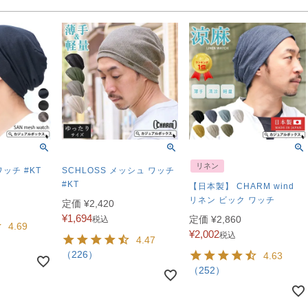
リネン
ワッチ #KT
SCHLOSS メッシュ ワッチ
#KT
【日本製】 CHARM wind
リネン ビック ワッチ
定価
¥
2,420
¥
1,694
定価
¥
2,860
税込
4.69
¥
2,002
税込
4.47
（226）
4.63
（252）