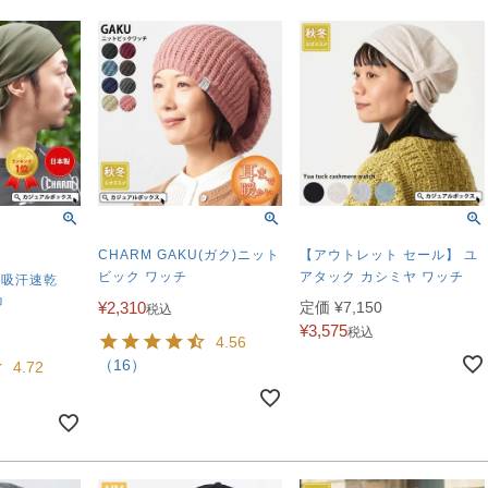
CHARM GAKU(ガク)ニット
【アウトレット セール】 ユ
ビック ワッチ
アタック カシミヤ ワッチ
 吸汗速乾
巾
¥
2,310
定価
¥
7,150
税込
¥
3,575
税込
4.56
（16）
4.72