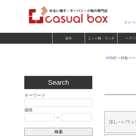
マイペ
新作
ニット帽・ワッチ
ヘアバ
HOME
特集ペー
Search
キーワード
価格
～
涼し～いワッ
検索