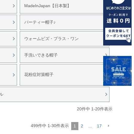
MadeInJapan【日本製】
パーティー帽子♪
ウォームビズ・プラス・ワン
手洗いできる帽子
花粉症対策帽子
ル
20
件中
1
-
20
件表示
499
件中
1
-
30
件表示
1
2
…
17