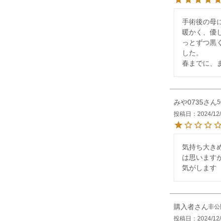
手術後の母
暖かく、優
っとずつ黒く
した。

春までに、
みや0735
投稿日
2024/12
気持ち大き
は思います
気がします
購入者
非公
投稿日
2024/12