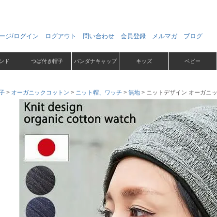
ージ/ログイン
ログアウト
問い合わせ
会員登録
メルマガ
ブログ
ンド
つば付き帽子
バンダナキャップ
キッズ
ベビー
子
オーガニックコットン
ニット帽、ワッチ
無地
ニットデザイン オーガニッ