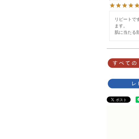
リピートで
ます。

肌に当たる