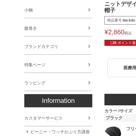
ニットデザイ
帽子
小物
商品番号
bw-kdo
腹巻き
¥
2,860
税込
[
26
ポイント進呈
ブランドカテゴリ
特集ページ
医療
ラッピング
Information
カラー
サイズ
ブラック
カスタマーサービス
フリ
ビーニー・ワッチかぶり方講座