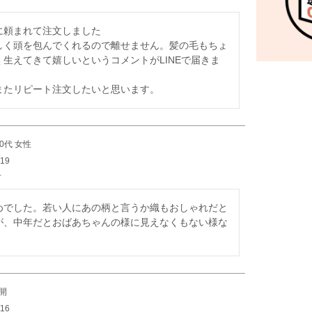
に頼まれて注文しました

しく頭を包んでくれるので離せません。髪の毛もちょ
生えてきて嬉しいというコメントがLINEで届きま
またリピート注文したいと思います。
50代
女性
/19
めでした。若い人にあの柄と言うか織もおしゃれだと
が、中年だとおばあちゃんの様に見えなくもない様な
開
/16