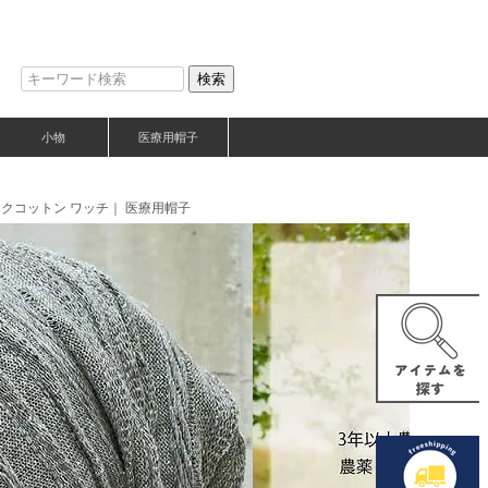
検索
小物
医療用帽子
クコットン ワッチ｜ 医療用帽子