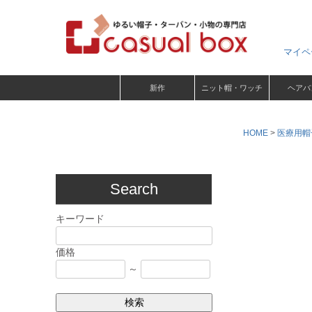
マイペ
新作
ニット帽・ワッチ
ヘアバ
HOME
医療用帽
Search
キーワード
価格
～
検索