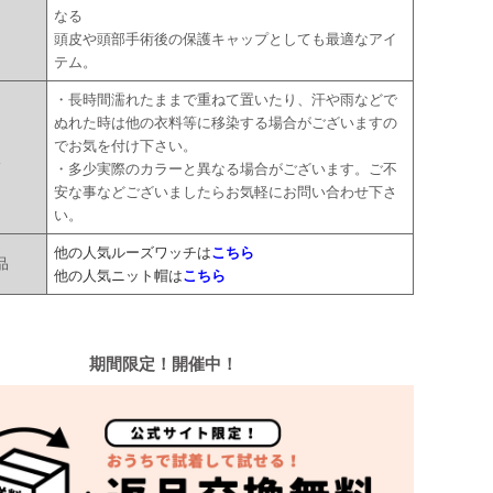
なる
頭皮や頭部手術後の保護キャップとしても最適なアイ
テム。
・長時間濡れたままで重ねて置いたり、汗や雨などで
ぬれた時は他の衣料等に移染する場合がございますの
でお気を付け下さい。
点
・多少実際のカラーと異なる場合がございます。ご不
安な事などございましたらお気軽にお問い合わせ下さ
い。
他の人気ルーズワッチは
こちら
品
他の人気ニット帽は
こちら
期間限定！開催中！