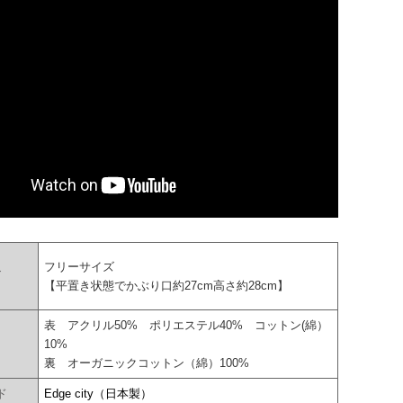
フリーサイズ
ズ
【平置き状態でかぶり口約27cm高さ約28cm】
表 アクリル50% ポリエステル40% コットン(綿）
10%
裏 オーガニックコットン（綿）100%
ド
Edge city（日本製）