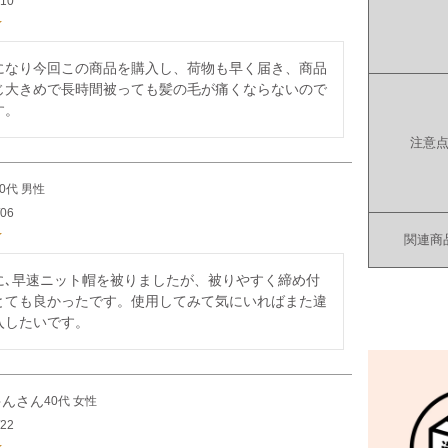
/10
になり今回この商品を購入し、荷物も早く届き、商品
じ大きめで長時間被っても髪の毛が痛くならないので
す。
注意
50代
男性
/06
関連商
に､早速ニット帽を被りましたが、被りやすく締め付
とても良かったです。使用してみて気にいればまた違
入したいです。
ゃん
40代
女性
/22