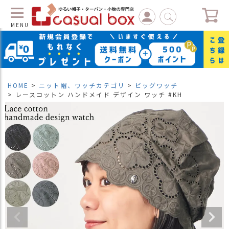
MENU
C
L
O
S
HOME
ニット帽、ワッチカテゴリ
ビッグワッチ
E
レースコットン ハンドメイド デザイン ワッチ #KH
マ
イ
ペ
ー
ジ
（
新
規
会
員
登
録