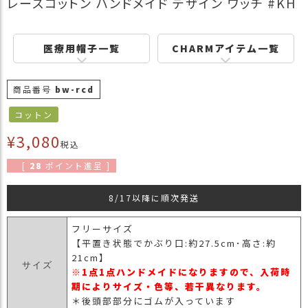
レースコットン ハンドメイド デザイン ワッチ #KH
商
品
医療用帽子一覧
CHARMアイテム一覧
ラ
ッ
ピ
商品番号
bw-rcd
ン
グ
コットン
お
¥
3,080
税込
客
様
[
28
ポイント進呈 ]
の
お
8/17以降に順次発送
声
フリーサイズ
【平置き状態でかぶり口:約27.5cm･高さ:約
Instagram
21cm】
サイズ
※1点1点ハンドメイドになりますので、入荷時
期によりサイズ・色等、若干異なります。
Youtube
＊後頭部部分にゴムが入っています