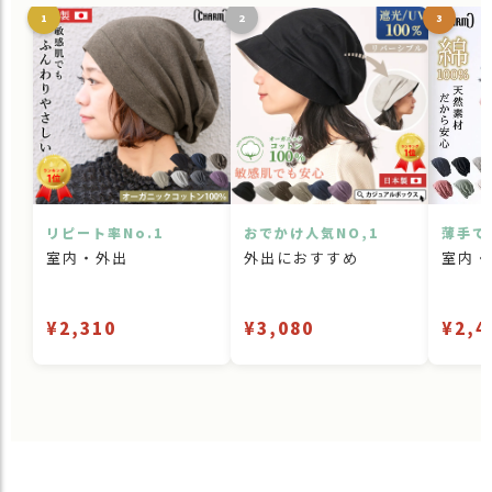
1
2
3
リピート率No.1
おでかけ人気NO,1
薄手で
室内・外出
外出におすすめ
室内・
¥2,310
¥3,080
¥2,4