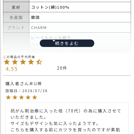
ス
コットン(綿)100%
素材
タ
ッ
韓国
生産国
フ
CHARM
ブランド
小
話
レースをかぶる帽子。
ハンカチのようなコットン素材。
返
女性らしさや優しい雰囲気に仕上がりました。
品
ゆったりシルエットが気になる襟足をカバーし
・
商品詳細
てくれ、後頭部にはゴムが入っているのでフィ
交
4.55
20
ットしてかぶれます。
換
暑い日や室内の着用に最適なオススメ。洗濯も
無
出来るので清潔に保てます。
購入者
料
非公開
キ
投稿日
2026/07/26
・長時間濡れたままで重ねて置いたり、汗や雨
ャ
などでぬれた時は他の衣料等に移染する場合が
ン
ございますのでお気を付け下さい。
注意点
ペ
抗がん剤治療に入った母（70代）の為に購入させて
・多少実際のカラーと異なる場合がございま
ー
いただきました。

す。ご不安な事などございましたらお気軽にお
ン
サイズもデザインも気に入ったようです。

問い合わせ下さい。
こちらを購入する前にカツラを買ったのですが素肌
他の人気ニット帽は
こちら