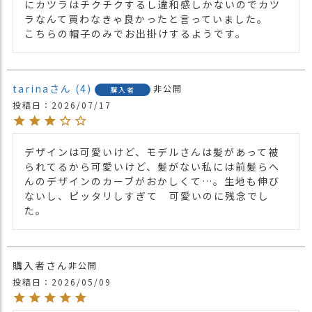
にカツラはチクチクするし違和感しかないのでカツ
関連商品
他の人気ビッグワッチは
こちら
ラなんて買わなきゃ良かったと言っていました。

こちらの帽子のみでお出掛けするようです。
【カラー バリエーション】
・ブラック 黒色 BLACK
・チャコールグレー ねずみ色 CHARCOAL
GRAY
tarina
4
非公開
カラー
購入者
・ライトカーキ 緑色 LIGHT KHAKI
投稿日
2026/07/17
・ピンク 桃色 PINK
・ブルーグレー 青色 BLUE GRAY
・ダークグレー 灰色 DARK GRAY
デザインは可愛いけど、モデルさんは髪があって被
られてるから可愛いけど、髪がない私には前髪らへ
んのデザインのカーブがおかしくて…。生地も伸び
ないし、ピッタリしすぎて　可愛いのに残念でし
た。
購入者
非公開
投稿日
2026/05/09