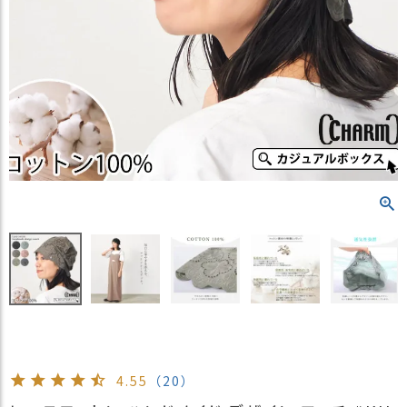
）
商
品
カ
テ
ゴ
リ
閲
覧
履
歴
買
い
物
か
ご
4.55
（20）
新
作