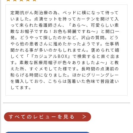
定期抗がん剤治療の為、ベッドに横になって待って
いました。点滴セットを持ってカーテンを開けて入
って来られた看護師さん、「あら〜、可愛らしい素
敵なお帽子ですね！お色も綺麗ですね〜」と開口一
発。どうやって探したのかなど、沢山の質問。どう
やら他の患者さんに推めたかったようです。仕事柄
聞かれる事が多いのかもしれません。褒められて嬉
しくて「『カジュアルBOX』で検索すると直ぐ出ま
す。素敵な医療用帽子が色々ありましたよ〜」と教
えた所、すぐメモしてた様です。長時間の点滴前の
和らげる時間になりました。ほかにグリーングレー
を購入しており、こちらは落着いた色味で普段遣い
してます。