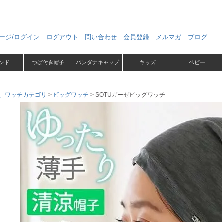
ージ/ログイン
ログアウト
問い合わせ
会員登録
メルマガ
ブログ
ンド
つば付き帽子
バンダナキャップ
キッズ
ベビー
、ワッチカテゴリ
ビッグワッチ
SOTUガーゼビッグワッチ