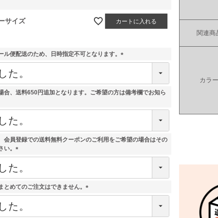
ーサイズ
カートに入れる
関連商
ール便配送のため、日時指定不可となります。
(
必
カラ
須
)
場合、送料650円追加となります。ご希望の方は備考欄でお知ら
、会員登録での送料無料クーポンのご利用をご希望の場合はその
さい。
(
必
須
)
まとめてのご注文はできません。
(
必
須