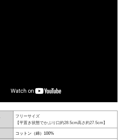
フリーサイズ
ズ
【平置き状態でかぶり口約28.5cm高さ約27.5cm】
コットン（綿）100%