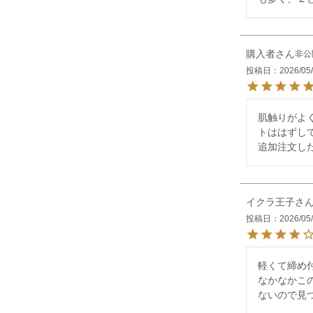
購入者
非公
投稿日
2026/05
肌触りがよ
トははずし
追加注文し
イクラ王子
投稿日
2026/05
軽くて締め
なかなかこの
ないので見