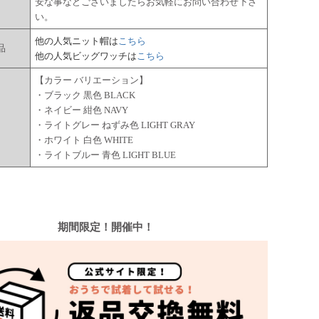
安な事などございましたらお気軽にお問い合わせ下さ
い。
他の人気ニット帽は
こちら
品
他の人気ビッグワッチは
こちら
【カラー バリエーション】
・ブラック 黒色 BLACK
・ネイビー 紺色 NAVY
ー
・ライトグレー ねずみ色 LIGHT GRAY
・ホワイト 白色 WHITE
・ライトブルー 青色 LIGHT BLUE
期間限定！開催中！