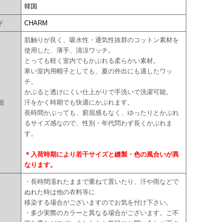
国
韓国
ド
CHARM
肌触りが良く、吸水性・通気性抜群のコットン素材を
使用した、薄手、清涼ワッチ。
とっても軽く室内でもかぶれる柔らかい素材。
寒い室内用帽子としても、夏の外出にも適したワッ
チ。
かぶると透けにくい仕上がりで手洗いで洗濯可能。
細
汗をかく時期でも快適にかぶれます。
長時間かぶっても、窮屈感もなく、ゆったりとかぶれ
るサイズ感なので、性別・年代問わず長くかぶれま
す。
＊入荷時期により若干サイズと縫製・色の風合いが異
なります。
・長時間濡れたままで重ねて置いたり、汗や雨などで
ぬれた時は他の衣料等に
移染する場合がございますのでお気を付け下さい。
点
・多少実際のカラーと異なる場合がございます。ご不