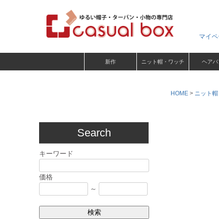
マイペ
新作
ニット帽・ワッチ
ヘアバ
HOME
ニット帽
Search
キーワード
価格
～
検索