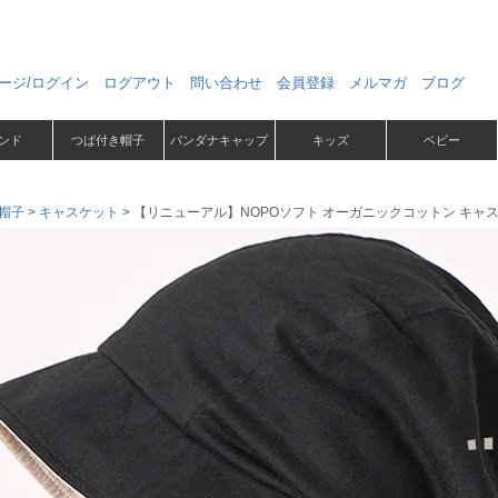
ージ/ログイン
ログアウト
問い合わせ
会員登録
メルマガ
ブログ
ンド
つば付き帽子
バンダナキャップ
キッズ
ベビー
帽子
キャスケット
【リニューアル】NOPOソフト オーガニックコットン キャ