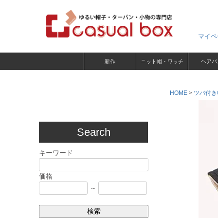
マイペ
新作
ニット帽・ワッチ
ヘアバ
HOME
ツバ付き
Search
キーワード
価格
～
検索