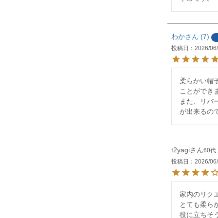
わか
7
投稿日
2026/06
柔らかい帽
ことができま
また、リバ
が出来るの
t2yagi
60代
投稿日
2026/06
家内のリク
とても柔ら
役に立ちそ