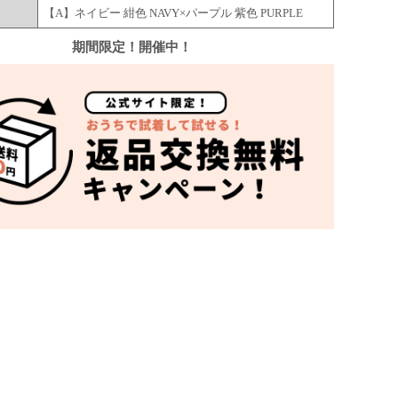
【A】ネイビー 紺色 NAVY×パープル 紫色 PURPLE
期間限定！開催中！