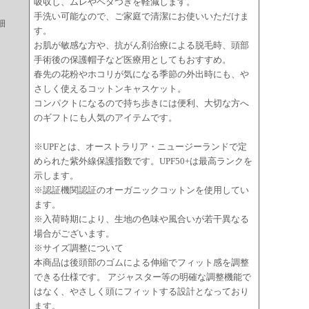
吸収し、ムレやベタつきを軽減します。
手洗い可能なので、ご家庭で清潔にお使いいただけま
細
す。
お肌が敏感な方や、抗がん剤治療による脱毛時、頭部
手術後の保護帽子など医療用としてもおすすめ。
春先の花粉やホコリが気になる季節の外出時にも、や
さしく使えるコットンキャスケット。
コンパクトになるので持ち歩きには便利、大切な方へ
のギフトにも人気のアイテムです。
※UPFとは、オーストラリア・ニュージーランドで定
められた紫外線保護指数です。UPF50+は最高ランクを
示します。
※認証機関認証のオーガニックコットンを使用してい
ます。
※入荷時期により、生地の色味や風合いが若干異なる
場合がございます。
※サイズ調整について
本商品は後頭部のゴムによる伸縮でフィット感を調整
できる仕様です。 アジャスター等の明確な調整機能で
はなく、やさしく頭にフィットする設計となっており
ます。