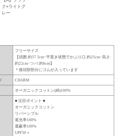
【A】ブラッ
ク×ライトグ
レー
フリーサイズ
【頭囲:約57.5cm･平置き状態でかぶり口:約25cm･高さ:
ズ
約22cm･ツバ:約6cm】
＊後頭部部分にゴムが入っています
ド
CHARM
オーガニックコットン(綿)100%
■ 注目ポイント ■
オーガニックコットン
リバーシブル
遮光率100%
遮蔽率100%
UPF50＋