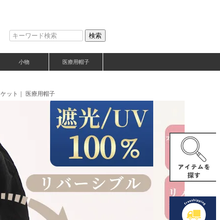
検索
小物
医療用帽子
スケット｜ 医療用帽子