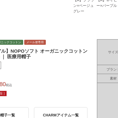
【A】ブラウ
【A】ネイビ
ン×ベージュ
ー×パープル
グレー
ガニックコットン
メール便専用
ル】NOPOソフト オーガニックコットン
サイ
｜ 医療用帽子
ブラン
素材
080
税込
 ]
用帽子一覧
CHARMアイテム一覧