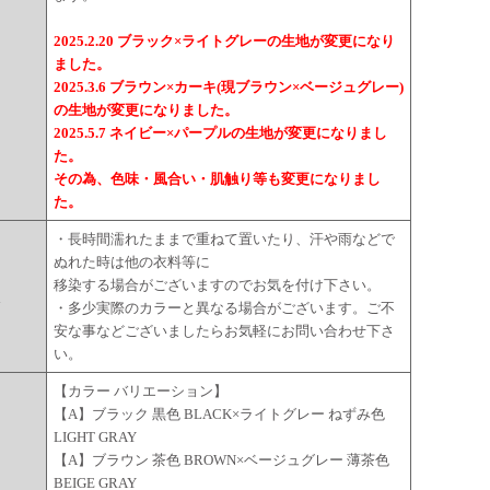
2025.2.20 ブラック×ライトグレーの生地が変更になり
ました。
2025.3.6 ブラウン×カーキ(現ブラウン×ベージュグレー)
の生地が変更になりました。
2025.5.7 ネイビー×パープルの生地が変更になりまし
た。
その為、色味・風合い・肌触り等も変更になりまし
た。
・長時間濡れたままで重ねて置いたり、汗や雨などで
ぬれた時は他の衣料等に
移染する場合がございますのでお気を付け下さい。
点
・多少実際のカラーと異なる場合がございます。ご不
安な事などございましたらお気軽にお問い合わせ下さ
い。
【カラー バリエーション】
【A】ブラック 黒色 BLACK×ライトグレー ねずみ色
LIGHT GRAY
ー
【A】ブラウン 茶色 BROWN×ベージュグレー 薄茶色
BEIGE GRAY