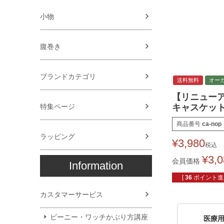
小物
腹巻き
ブランドカテゴリ
送料無料
オー
【リニューア
特集ページ
キャスケット
商品番号
ca-nop
ラッピング
¥
3,980
税込
¥
3,
会員価格
Information
[
36
ポイント進呈
カスタマーサービス
ビーニー・ワッチかぶり方講座
医療