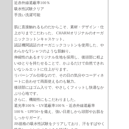
近赤外線遮蔽率100％
吸水性試験クリア
手洗い洗濯可能
肌に直接触れるものだからこそ、素材・デザイン・仕
上がりまでこだわった、 CHARMオリジナルのオーガ
ニックコットンキャスケット。
認証機関認証のオーガニックコットンを使用した、や
わらかなTシャツのような肌触り。
伸縮性のあるオリジナル生地を採用し、後頭部に程よ
いゆとりを持たせることで、かぶるだけで自然できれ
いなシルエットに仕上がります。
リバーシブル仕様なので、その日の気分やコーディネ
ートに合わせて両面使えるのも魅力。
後頭部にはゴム入りで、やさしくフィットし快適なか
ぶり心地です。
さらに、機能性にもこだわりました。
遮光率100％・UV遮蔽率100％・近赤外線遮蔽率
100％・UPF50+を備え、強い日差しから頭部やお肌を
しっかりガード。
JIS規格の吸水性試験をクリアしており、汗をすばやく