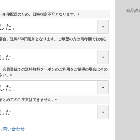
商品詳
ール便配送のため、日時指定不可となります。
(
必
須
)
場合、送料650円追加となります。ご希望の方は備考欄でお知ら
、会員登録での送料無料クーポンのご利用をご希望の場合はその
さい。
(
必
須
)
まとめてのご注文はできません。
(
必
須
)
お問い合わせ