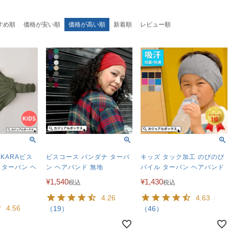
すめ順
価格が安い順
価格が高い順
新着順
レビュー順
 KARAビス
ビスコース バンダナ ターバ
キッズ タック加工 のびのび
 ターバン ヘ
ン ヘアバンド 無地
パイル ターバン ヘアバンド
¥
1,540
¥
1,430
税込
税込
4.26
4.63
4.56
（19）
（46）