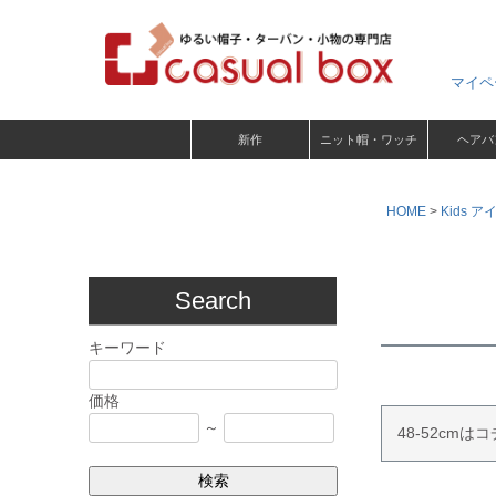
マイペ
新作
ニット帽・ワッチ
ヘアバ
HOME
Kids ア
Search
キーワード
価格
～
48-52cmは
検索