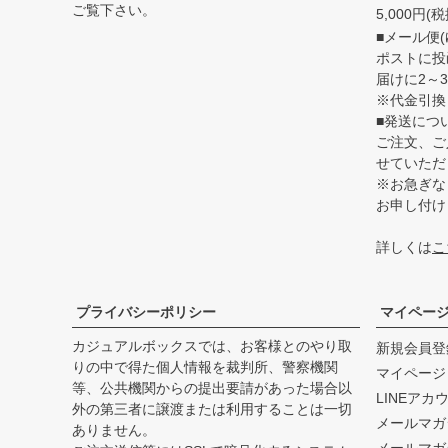
ご覧下さい。
5,000円
■メール便(
ポストに投
届けに2～
※代金引換
■発送につ
ご注文、ご
せていただ
※お急ぎな
お申し付け
詳しくは
こ
プライバシーポリシー
マイペー
カジュアルボックスでは、お客様とのやり取
新規会員登
りの中で得た個人情報を裁判所、警察機関
マイページ
等、公共機関からの提出要請があった場合以
LINEアカ
外の第三者に譲渡または利用することは一切
メールマガ
ありません。