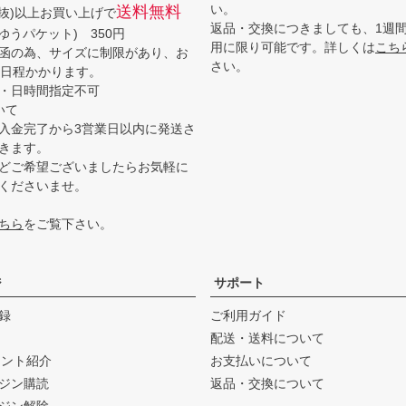
い。
送料無料
(税抜)以上お買い上げで
返品・交換につきましても、1週
ゆうパケット) 350円
用に限り可能です。詳しくは
こち
函の為、サイズに制限があり、お
さい。
3日程かかります。
・日時間指定不可
いて
入金完了から3営業日以内に発送さ
きます。
どご希望ございましたらお気軽に
くださいませ。
ちら
をご覧下さい。
ジ
サポート
録
ご利用ガイド
配送・送料について
ウント紹介
お支払いについて
ジン購読
返品・交換について