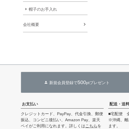
帽子のお手入れ
会社概要
500
新規会員登録で
ptプレゼント
お支払い
配送・送
クレジットカード、PayPay、代金引換、郵便
■宅配便 
振込、コンビニ後払い、Amazon Pay、楽天
※沖縄、離
ペイがご利用になれます。詳しくは
こちら
を
ます。