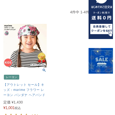
4
件中
1
-
4
件表示
レーヨン
【アウトレット セール】キ
ッズ：marime フラワー レ
ーヨン バンダナ ヘアバンド
定価
¥
1,430
¥
1,001
税込