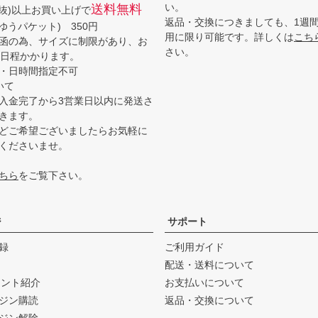
い。
送料無料
(税抜)以上お買い上げで
返品・交換につきましても、1週
ゆうパケット) 350円
用に限り可能です。詳しくは
こち
函の為、サイズに制限があり、お
さい。
3日程かかります。
・日時間指定不可
いて
入金完了から3営業日以内に発送さ
きます。
どご希望ございましたらお気軽に
くださいませ。
ちら
をご覧下さい。
ジ
サポート
録
ご利用ガイド
配送・送料について
ウント紹介
お支払いについて
ジン購読
返品・交換について