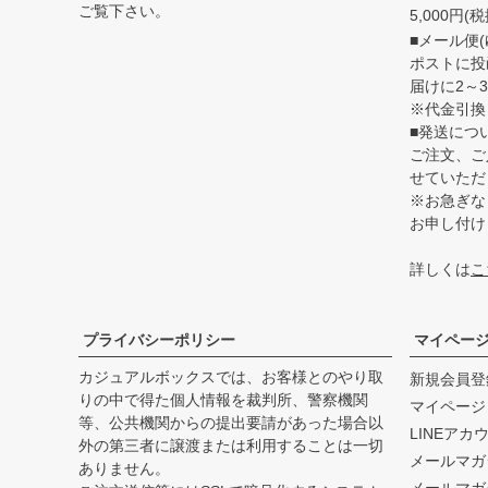
ご覧下さい。
5,000円
■メール便(
ポストに投
届けに2～
※代金引換
■発送につ
ご注文、ご
せていただ
※お急ぎな
お申し付け
詳しくは
こ
プライバシーポリシー
マイペー
カジュアルボックスでは、お客様とのやり取
新規会員登
りの中で得た個人情報を裁判所、警察機関
マイページ
等、公共機関からの提出要請があった場合以
LINEアカ
外の第三者に譲渡または利用することは一切
メールマガ
ありません。