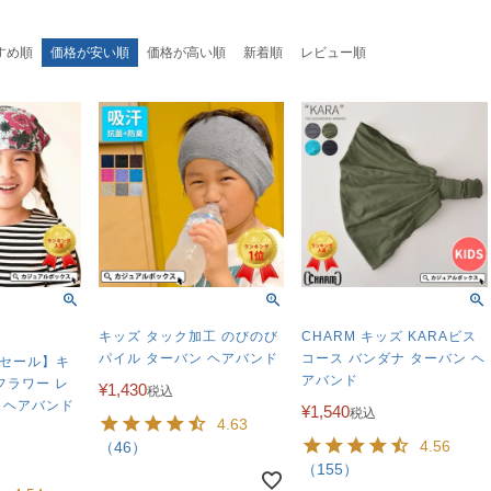
すめ順
価格が安い順
価格が高い順
新着順
レビュー順
キッズ タック加工 のびのび
CHARM キッズ KARAビス
パイル ターバン ヘアバンド
コース バンダナ ターバン ヘ
 セール】キ
アバンド
 フラワー レ
¥
1,430
税込
 ヘアバンド
¥
1,540
税込
4.63
4.56
（46）
（155）