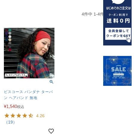
4
件中
1
-
4
件表示
ビスコース バンダナ ターバ
ン ヘアバンド 無地
¥
1,540
税込
4.26
（19）