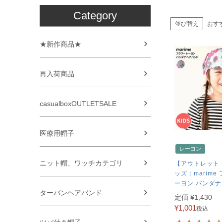
Category
並び替え
おす
★新作商品★
再入荷商品
casualboxOUTLETSALE
医療用帽子
レーヨン
ニット帽、ワッチカテゴリ
【アウトレット
ッズ：marime
ーヨン バンダナ
ターバンヘアバンド
定価
¥
1,430
¥
1,001
税込