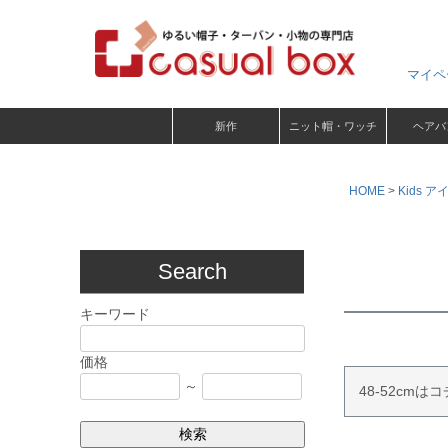
マイペ
新作
ニット帽・ワッチ
ヘアバ
HOME
Kids ア
Search
キーワード
価格
～
48-52cmは
検索