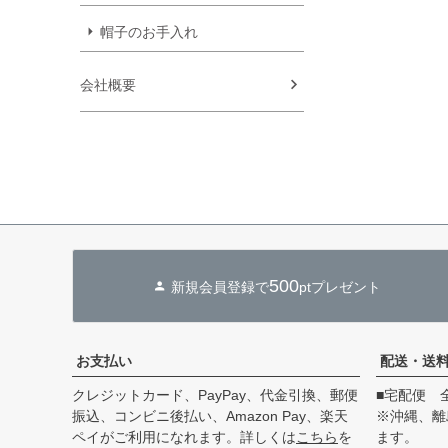
帽子のお手入れ
会社概要
500
新規会員登録で
ptプレゼント
お支払い
配送・送
クレジットカード、PayPay、代金引換、郵便
■宅配便 
振込、コンビニ後払い、Amazon Pay、楽天
※沖縄、離
ペイがご利用になれます。詳しくは
こちら
を
ます。