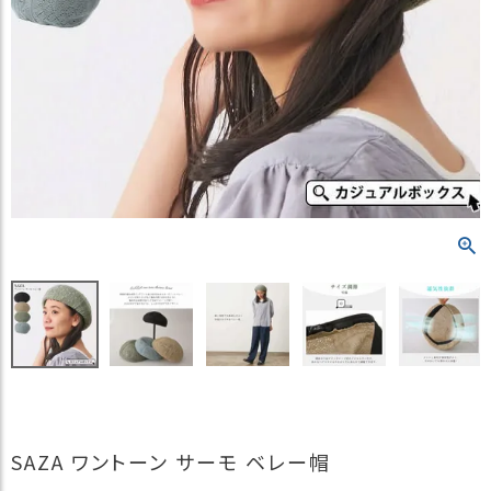
）
商
品
カ
テ
ゴ
リ
閲
覧
履
歴
買
い
物
か
ご
SAZA ワントーン サーモ ベレー帽
新
作