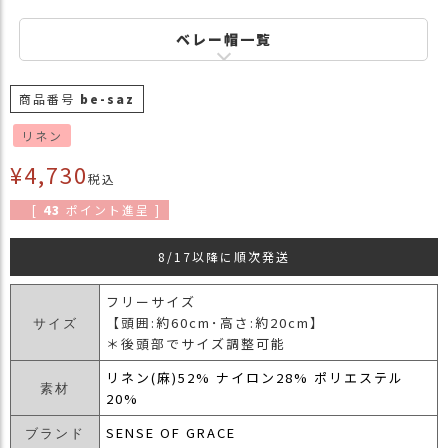
商
品
ベレー帽一覧
ラ
ッ
商品番号
be-saz
ピ
リネン
ン
グ
¥
4,730
税込
お
[
43
ポイント進呈 ]
客
様
8/17以降に順次発送
の
お
フリーサイズ
声
【頭囲:約60cm･高さ:約20cm】
サイズ
＊後頭部でサイズ調整可能
Instagram
リネン(麻)52% ナイロン28% ポリエステル
素材
20%
Youtube
SENSE OF GRACE
ブランド