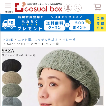
MENU
C
L
O
S
HOME
ニット帽、ワッチカテゴリ
ベレー帽
E
SAZA ワントーン サーモ ベレー帽
マ
イ
ペ
ー
ジ
（
新
規
会
員
登
録