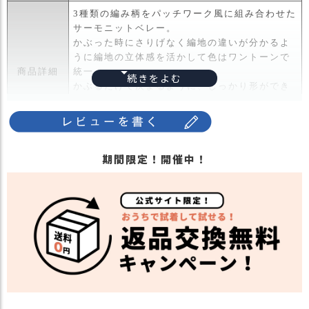
ス
3種類の編み柄をパッチワーク風に組み合わせた
タ
サーモニットベレー。
ッ
かぶった時にさりげなく編地の違いが分かるよ
フ
うに編地の立体感を活かして色はワントーンで
小
商品詳細
統一。
話
かぶるだけで決まるように、しっかり形ができ
たデザイン。
返
後頭部でサイズ調整可能なので、フィットして
品
かぶれます。
・
交
・長時間濡れたままで重ねて置いたり、汗や雨
期間限定！開催中！
換
などでぬれた時は他の衣料等に移染する場合が
無
ございますのでお気を付け下さい。
注意点
料
・多少実際のカラーと異なる場合がございま
キ
す。ご不安な事などございましたらお気軽にお
ャ
問い合わせ下さい。
ン
他の人気ニット帽は
こちら
ペ
関連商品
他の人気ベレーは
こちら
ー
ン
【カラー バリエーション】
・ブラック 黒色 BLACK