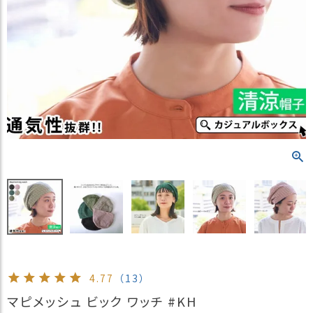
）
商
品
カ
テ
ゴ
リ
閲
覧
履
歴
買
い
物
か
ご
4.77
（13）
新
マピメッシュ ビック ワッチ #KH
作