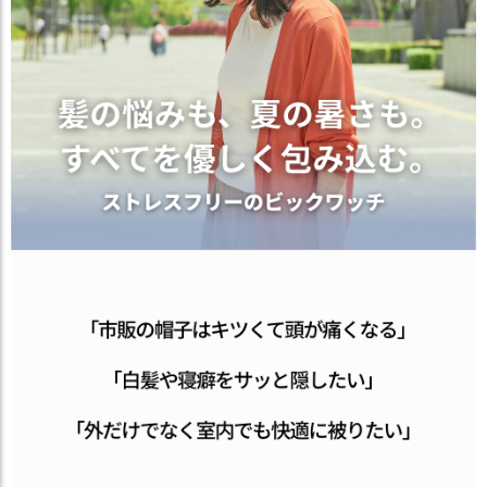
ス
タ
ッ
フ
小
話
返
品
・
交
換
無
料
キ
ャ
ン
ペ
ー
ン