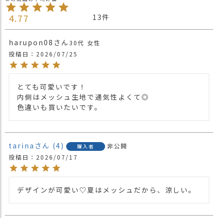
にかぶったり、耳まですっぽり覆ってかぶった
4.77
13
りなど色々なかぶり方ができます。
真夏でも快適にかぶれるのがメッシュ素材のい
いところですね。
harupon08
30代
女性
※1点1点ハンドメイドになりますので、入荷時
投稿日
2026/07/25
期により色合い等、異なります。
・長時間濡れたままで重ねて置いたり、汗や雨
とても可愛いです！

などでぬれた時は他の衣料等に移染する場合が
内側はメッシュ生地で通気性よくて◎

ございますのでお気を付け下さい。
注意点
色違いも買いたいです。
・多少実際のカラーと異なる場合がございま
す。ご不安な事などございましたらお気軽にお
問い合わせ下さい。
他の人気ニット帽は
こちら
tarina
4
非公開
購入者
関連商品
他の人気ビックワッチは
こちら
投稿日
2026/07/17
【カラー バリエーション】
・ブラック 黒色 BLACK
デザインが可愛い♡夏はメッシュだから、涼しい。
・カーキ 緑色 KHAKI
カラー
・ベージュ 薄茶色 BEIGE
・グリーン 緑色 GREEN