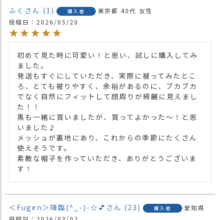
・ピンク 桃色 PINK
ふく
1
東京都
40代
女性
購入者
投稿日
2026/05/20
初めて見た時に可愛い！と思い、試しに購入してみ
ました。

発送もすぐにしていただき、実際に被ってみたとこ
ろ、とても被りやすく、余裕があるのに、ブカブカ
でなく自然にフィットして顔周りが綺麗に見えまし
た！！

黒も一緒に買いましたが、買ってよかった〜！と思
いました♪

メッシュが裏地にあり、これからの季節にたくさん
使えそうです。

素敵な帽子を作っていただき、ありがとうございま
す！
＜Fugen＞降臨(^_-)-☆💕
23
愛知県
購入者
投稿日
2026/03/02