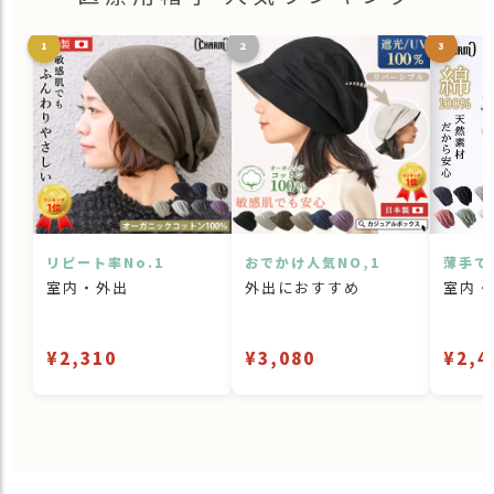
1
2
3
リピート率No.1
おでかけ人気NO,1
薄手で
室内・外出
外出におすすめ
室内・
¥2,310
¥3,080
¥2,4