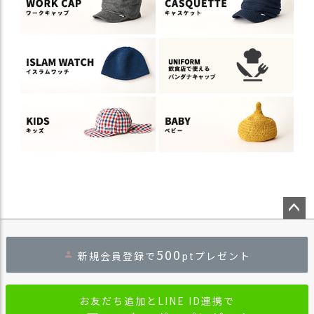
ペー
ジト
500
新規会員登録で
ptプレゼント
ップ
へ
お友だち追加とLINE ID連携で