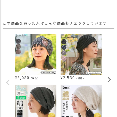
この商品を買った人はこんな商品もチェックしています
¥
3,080
¥
2,530
¥
2,7
（税込）
（税込）