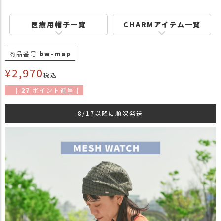
商
品
医療用帽子一覧
CHARMアイテム一覧
ラ
ッ
商品番号
bw-map
ピ
ン
¥
2,970
税込
グ
[
27
ポイント進呈 ]
お
客
8/17以降に順次発送
様
の
お
声
Instagram
Youtube