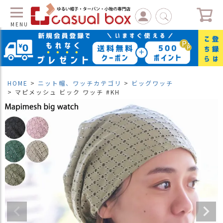
MENU
C
L
O
S
HOME
ニット帽、ワッチカテゴリ
ビッグワッチ
E
マピメッシュ ビック ワッチ #KH
マ
イ
ペ
ー
ジ
（
新
規
会
員
登
録