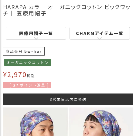
商
HARAPA カラー オーガニックコットン ビックワッ
品
チ｜ 医療用帽子
ラ
ッ
医療用帽子一覧
CHARMアイテム一覧
ピ
ン
グ
商品番号
bw-har
お
オーガニックコットン
客
¥
2,970
様
税込
の
[
27
ポイント進呈 ]
お
声
3営業日以内に発送
Instagram
Youtube