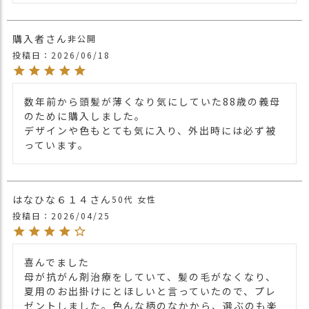
CHARM
ブランド
購入者
非公開
ご要望が多かった、オーガニックコットン
投稿日
2026/06/18
を使用した、柄物ワッチ。
機能もデザインも兼ね備えたオーガニック
コットンワッチ。
無地のオーガニックコットンワッチが多い
数年前から頭髪が薄くなり気にしていた88歳の義母
中、柄物のデザインワッチ。
のために購入しました。

裏はオーガニックコットン。
デザインや色もとても気に入り、外出時には必ず被
肌に触れるものだから素材から仕上がりま
っています。
でこだわった
【オーガニックコットン】帽子。
ゆったりかぶれるサイズ感で、肌にやさし
はなひな６１４
50代
女性
商品詳細
いワッチ。
投稿日
2026/04/25
性別関係なくオールシーズンかぶれます。
※2025/7 フラワーグレーの生地感が変更
になりました。
※2023/11 パープルの色味が変更になりま
喜んでました

した。
母が抗がん剤治療をしていて、髪の毛がなくなり、
※現在タグは取り外して販売しておりま
夏用のお出掛けにとほしいと言っていたので、プレ
す。（2020/6/26）
ゼントしました。色んな柄のなかから、選ぶのも楽