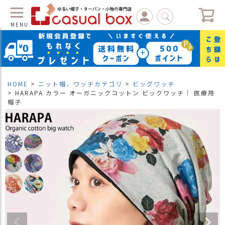
MENU
C
L
O
S
HOME
ニット帽、ワッチカテゴリ
ビッグワッチ
E
HARAPA カラー オーガニックコットン ビックワッチ｜ 医療用
帽子
マ
イ
ペ
ー
ジ
（
新
規
会
員
登
録