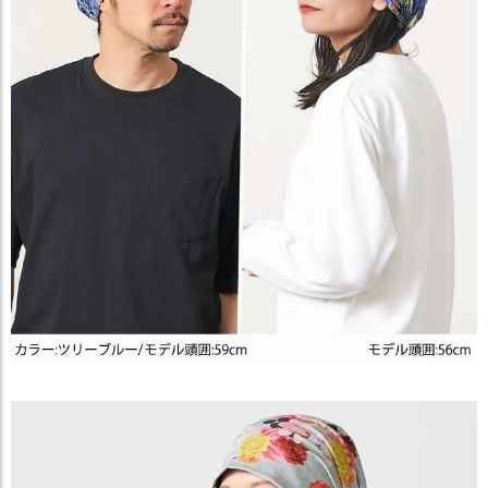
ス
タ
ッ
フ
小
話
返
品
・
交
換
無
料
キ
ャ
ン
ペ
ー
ン