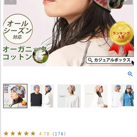
）
商
品
カ
テ
ゴ
リ
閲
覧
履
歴
買
い
物
か
ご
新
4.78
（176）
作