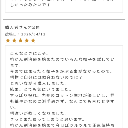
※生地の使用箇所により色合いや柄の出方
しかったみたいです
が異なります。
※入荷時期によって、生地の色合い等、異
なりますのでご了承ください。
購入者
非公開
・長時間濡れたままで重ねて置いたり、汗
投稿日
2026/04/12
や雨などでぬれた時は他の衣料等に移染す
る場合がございますのでお気を付け下さ
注意点
い。
こんなときにこそ。

・多少実際のカラーと異なる場合がござい
抗がん剤治療を始めたのでいろんな帽子を試してい
ます。ご不安な事などございましたらお気
ます。

軽にお問い合わせ下さい。
今まではまったく帽子をかぶる事がなかったので、
他の人気ビックワッチは
こちら
柄物は自分には似合わないのでは？

関連商品
他の人気ニット帽は
こちら
と思いながら購入しました。

結果、とても気にいりました。

【カラー バリエーション】
すっぽり被れ、内側のコットン生地が優しいし、柄
・パープル 紫色 PURPLE
も華やかなのに派手過ぎず、なんにでも合わせやす
・フラワーグレー 灰色 FLOWER GRAY
い。

カラー
・ペイズリーブルー 青色 BLUE
柄違いが欲しくなりました。

・ベージュフラワー 薄茶色 BEIGE
きっとまた買ってしまうと思います。

・エスニックイエロー 黄色 YELLOW
抗がん剤治療を始めて今ほぼツルツルで正直気持ち