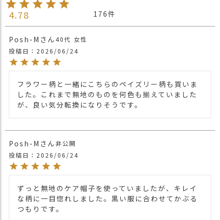
【平置き状態でかぶり口約28cm高さ約
サイズ
4.78
176
28cm】
Posh-M
40代
女性
【パープル】
表 レーヨン95% スパンデックス5%
投稿日
2026/06/24
裏 オーガニックコットン100%
【フラワーグレー】
表 コットン95% スパンデックス5%
フラワー柄と一緒にこちらのペイズリー柄も買いま
裏 オーガニックコットン100%
した。これまで無地のものを何色も揃えていました
【ペイズリーブルー】
が、良い気分転換になりそうです。
表 レーヨン100%
裏 オーガニックコットン100%
素材
【ベージュフラワー】
Posh-M
表 コットン(綿)100%
非公開
裏 オーガニックコットン(綿)100%
投稿日
2026/06/24
【エスニックイエロー】
表 レーヨン97% スパンデックス3%
裏 オーガニックコットン(綿)100%
ずっと無地のケア帽子を使っていましたが、キレイ
【ツリーブルー】
な柄に一目惚れしました。黒い服に合わせてかぶる
表 レーヨンスパンデックス100%
つもりです。
裏 オーガニックコットン100%