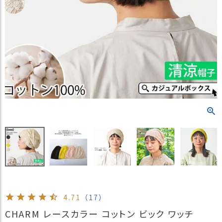
）
商
品
カ
テ
ゴ
リ
閲
覧
履
歴
買
い
物
か
ご
4.71
（17）
新
CHARM レースカラー コットン ビック ワッチ
作