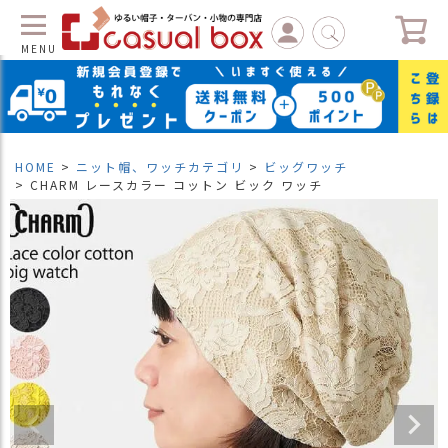
MENU
C
L
O
S
HOME
ニット帽、ワッチカテゴリ
ビッグワッチ
E
CHARM レースカラー コットン ビック ワッチ
マ
イ
ペ
ー
ジ
（
新
規
会
員
登
録