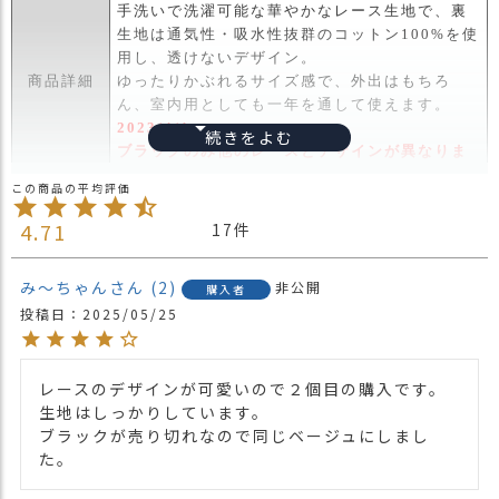
ス
手洗いで洗濯可能な華やかなレース生地で、裏
タ
生地は通気性・吸水性抜群のコットン100%を使
ッ
用し、透けないデザイン。
フ
商品詳細
ゆったりかぶれるサイズ感で、外出はもちろ
小
ん、室内用としても一年を通して使えます。
話
2023/4/1
ブラックのみ他のレースとデザインが異なりま
返
す。
品
・長時間濡れたままで重ねて置いたり、汗や雨
・
4.71
17
などでぬれた時は他の衣料等に移染する場合が
交
ございますのでお気を付け下さい。
換
注意点
・多少実際のカラーと異なる場合がございま
み～ちゃん
2
無
非公開
購入者
す。ご不安な事などございましたらお気軽にお
料
投稿日
2025/05/25
問い合わせ下さい。
キ
ャ
他の人気ニット帽は
こちら
関連商品
ン
レースのデザインが可愛いので２個目の購入です。

他の人気ビックワッチは
こちら
ペ
生地はしっかりしています。

ー
【カラー バリエーション】
ブラックが売り切れなので同じベージュにしまし
ン
・ブラック 黒色 BLACK
た。
カラー
・イエロー 黄色 YELLOW
・ベージュ 薄茶色 BEIGE