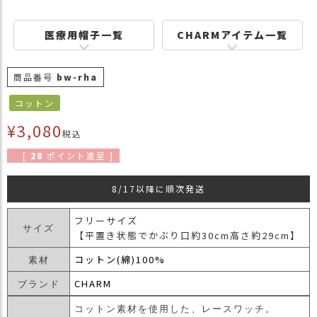
商
品
医療用帽子一覧
CHARMアイテム一覧
ラ
ッ
商品番号
bw-rha
ピ
ン
コットン
グ
¥
3,080
税込
お
客
[
28
ポイント進呈 ]
様
の
8/17以降に順次発送
お
声
フリーサイズ
サイズ
【平置き状態でかぶり口約30cm高さ約29cm】
Instagram
コットン(綿)100%
素材
CHARM
ブランド
Youtube
コットン素材を使用した、レースワッチ。