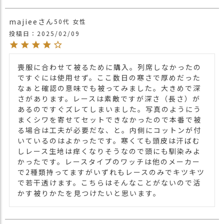
・ピンク 桃色 PINK
majiee
50代
女性
投稿日
2025/02/09
喪服に合わせて被るために購入。列席しなかったの
ですぐには使用せず。ここ数日の寒さで厚めだった
なぁと確認の意味でも被ってみました。大きめで深
さがあります。レースは素敵ですが深さ（長さ）が
あるのですぐズレてしまいました。写真のようにう
まくシワを寄せてセットできなかったので本番で被
る場合は工夫が必要だな、と。内側にコットンが付
いているのはよかったです。寒くても頭皮は汗ばむ
しレース生地は痒くなりそうなので頭にも馴染みよ
かったです。レースタイプのワッチは他のメーカー
で2種類持ってますがいずれもレースのみでキツキツ
で若干透けます。こちらはそんなことがないので活
かす被りかたを見つけたいと思います。