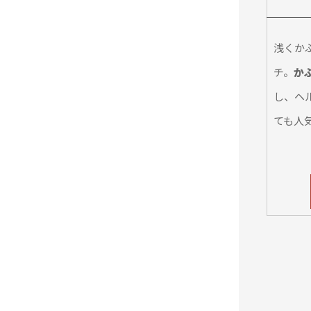
浅くか
チ。
か
し、ヘ
ても人