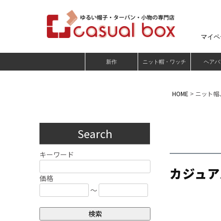
マイペ
新作
ニット帽・ワッチ
ヘアバ
HOME
ニット帽
Search
キーワード
カジュア
価格
～
検索