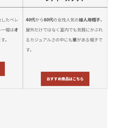
及したベレ
40代
から
60代
の女性人気の
婦人用帽子
。
レー帽は
オ
屋外だけではなく室内でも気軽にかぶれ
ます。
るカジュアルさの中にも
華
がある帽子で
す。
おすすめ商品はこちら