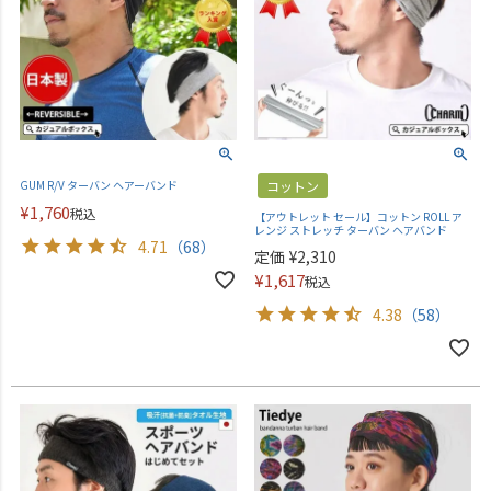
GUM R/V ターバン ヘアーバンド
コットン
¥
1,760
税込
【アウトレット セール】コットン ROLL ア
レンジ ストレッチ ターバン ヘアバンド
4.71
（68）
定価
¥
2,310
¥
1,617
税込
4.38
（58）