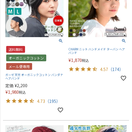
送料無料
CHARM ニット ハンドメイド ターバン ヘア
バンド
オーガニックコットン
¥
1,870
税込
メール便専用
4.57
（174）
ガーゼ 天竺 オーガニックコットン バンダナ
ヘアバンド
定価
¥
2,200
¥
1,980
税込
4.73
（195）