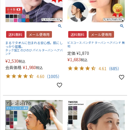
送料無料
メール便専用
送料無料
メール便専用
まるでタオルに包まれる安心感。肌にし
ビスコース バンダナ ターバン ヘアバンド 無
地
っかり密着。
タック加工 のびのび パイル ターバン ヘアバ
定価
¥
1,870
ンド
¥
1,683
税込
¥
2,530
税込
¥
1,980
会員価格
税込
4.61
（685）
4.60
（1005）