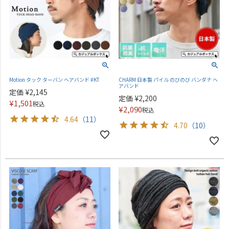
Motion タック ターバン ヘアバンド #KT
CHARM 日本製 パイル のびのび バンダナ ヘ
アバンド
定価
¥
2,145
定価
¥
2,200
¥
1,501
税込
¥
2,090
税込
4.64
（11）
4.70
（10）