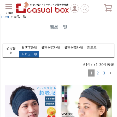
MENU
HOME
商品一覧
商品一覧
おすすめ順
価格が安い順
価格が高い順
新着順
並び替
え
レビュー順
61
件中
1
-
30
件表示
1
2
3