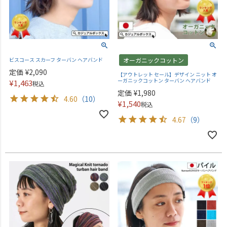
ビスコース スカーフ ターバン ヘアバンド
オーガニックコットン
定価
¥
2,090
【アウトレット セール】デザイン ニット オ
ーガニックコットン ターバン ヘアバンド
¥
1,463
税込
定価
¥
1,980
4.60
（10）
¥
1,540
税込
4.67
（9）