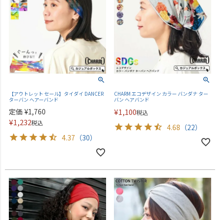
【アウトレット セール】タイダイ DANCER
CHARM エコデザイン カラー バンダナ ター
ターバン へアーバンド
バン ヘアバンド
定価
¥
1,760
¥
1,100
税込
¥
1,232
税込
4.68
（22）
4.37
（30）