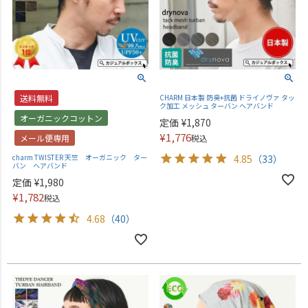
送料無料
CHARM 日本製 防臭+抗菌 ドライノヴァ タッ
ク加工 メッシュ ターバン ヘアバンド
オーガニックコットン
定価
¥
1,870
¥
1,776
メール便専用
税込
charm TWISTER 天竺 オーガニック ター
4.85
（33）
バン ヘアバンド
定価
¥
1,980
¥
1,782
税込
4.68
（40）