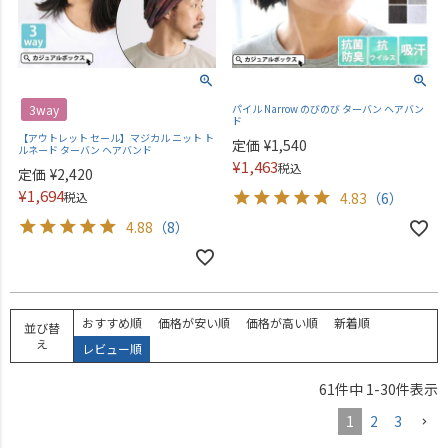
3way
パイル Narrow のびのび ターバン ヘアバン
ド
【アウトレット セール】マジカル ニット ト
定価
¥
1,540
ルネード ターバン ヘアバンド
¥
1,463
税込
定価
¥
2,420
¥
1,694
税込
4.83
（6）
4.88
（8）
おすすめ順
価格が安い順
価格が高い順
新着順
並び替
え
レビュー順
61
件中
1
-
30
件表示
1
2
3