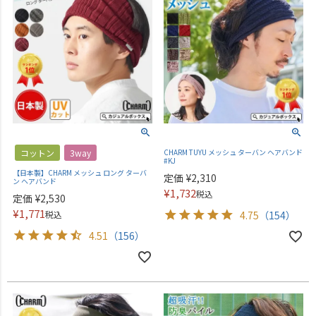
コットン
3way
CHARM TUYU メッシュ ターバン ヘアバンド
#KJ
【日本製】CHARM メッシュ ロング ターバ
定価
¥
2,310
ン ヘアバンド
¥
1,732
税込
定価
¥
2,530
¥
1,771
税込
4.75
（154）
4.51
（156）