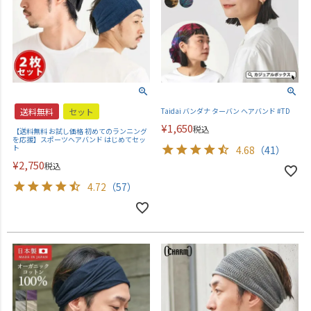
送料無料
セット
Taidai バンダナ ターバン ヘアバンド #TD
¥
1,650
税込
【送料無料 お試し価格 初めてのランニング
を応援】スポーツヘアバンド はじめてセッ
ト
4.68
（41）
¥
2,750
税込
4.72
（57）