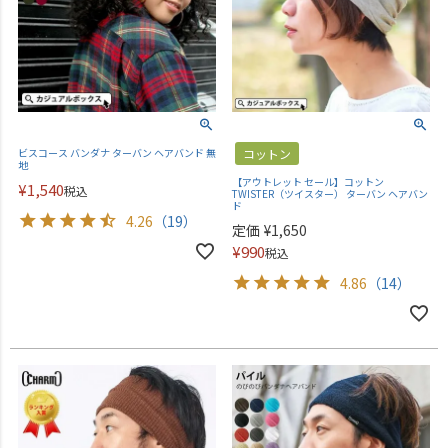
ビスコース バンダナ ターバン ヘアバンド 無
コットン
地
【アウトレット セール】コットン
¥
1,540
税込
TWISTER（ツイスター） ターバン ヘアバン
ド
4.26
（19）
定価
¥
1,650
¥
990
税込
4.86
（14）