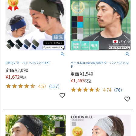
RIB R/V ターバン ヘアバンド #KT
パイル Narrow のびのび ターバン ヘアバン
ド
定価
¥
2,090
定価
¥
1,540
¥
1,672
税込
¥
1,463
税込
4.57
（127）
4.74
（76）