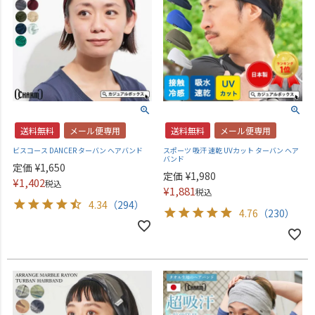
送料無料
メール便専用
送料無料
メール便専用
ビスコース DANCER ターバン へアバンド
スポーツ 吸汗 速乾 UVカット ターバン ヘア
バンド
定価
¥
1,650
定価
¥
1,980
¥
1,402
税込
¥
1,881
税込
4.34
（294）
4.76
（230）