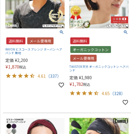
送料無料
メール便専用
送料無料
RAYON ビスコース アレンジ ターバン ヘア
オーガニックコットン
バンド 無地
メール便専用
定価
¥
2,200
¥
1,870
税込
TWISTER 天竺 オーガニックコットン ヘアバ
ンド
4.61
（337）
定価
¥
1,980
¥
1,782
税込
4.65
（328）