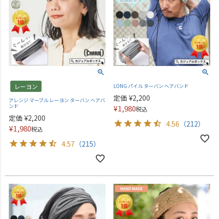
レーヨン
LONG パイル ターバン ヘアバンド
定価
¥
2,200
アレンジ マーブル レーヨン ターバン ヘアバ
ンド
¥
1,980
税込
定価
¥
2,200
4.56
（212）
¥
1,980
税込
4.57
（215）