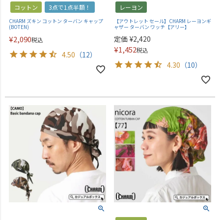
コットン
3点で1点半額！
レーヨン
CHARM ズキン コットン ターバン キャップ
【アウトレット セール】CHARM レーヨンギ
(BOTEN)
ャザー ターバン ワッチ【アリー】
¥
2,090
定価
¥
2,420
税込
¥
1,452
税込
4.50
（12）
4.30
（10）