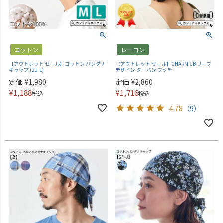
コットン
レーヨン
【アウトレット セール】コットン バンダナ
【アウトレット セール】CHARM CB リーフ
キャップ (21-L)
デザイン ターバン ワッチ
定価
¥
1,980
定価
¥
2,860
¥
1,188
¥
1,716
税込
税込
4.78
（9）