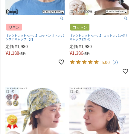
リネン
コットン
【アウトレット セール】コットン リネン バ
【アウトレット セール】 コットン バンダナ
ンダナキャップ 【2】
キャップ (21-J)
定価
¥
1,980
定価
¥
1,980
¥
1,188
¥
1,386
税込
税込
5.00
（2）