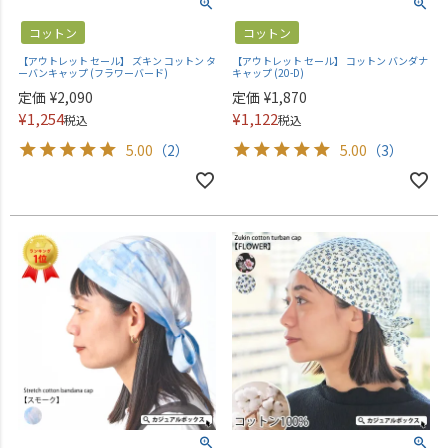
コットン
コットン
【アウトレット セール】 ズキン コットン タ
【アウトレット セール】 コットン バンダナ
ーバンキャップ (フラワーバード)
キャップ (20-D)
定価
¥
2,090
定価
¥
1,870
¥
1,254
¥
1,122
税込
税込
5.00
（2）
5.00
（3）