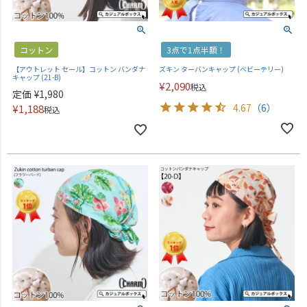
コットン
3点で1点半額！
【アウトレット セール】コットン バンダナ
ズキン ターバンキャップ (ベビーテリー)
キャップ (21-B)
¥
2,090
税込
定価
¥
1,980
4.67
（6）
¥
1,188
税込