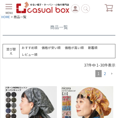
MENU
HOME
商品一覧
商品一覧
おすすめ順
価格が安い順
価格が高い順
新着順
並び替
え
レビュー順
37
件中
1
-
30
件表示
1
2