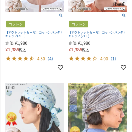
コットン
コットン
【アウトレット セール】 コットン バンダナ
【アウトレット セール】 コットン バンダナ
キャップ(21-F)
キャップ (21-E)
定価
¥
1,980
定価
¥
1,980
¥
1,386
¥
1,386
税込
税込
4.50
（4）
4.00
（1）