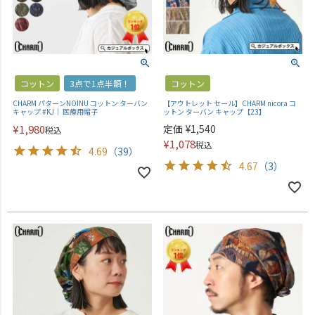
コットン
3点で1点半額！
コットン
CHARM パターンNOINU コットン ターバン
【アウトレット セール】CHARM nicora コ
キャップ #KJ｜ 医療用帽子
ットン ターバン キャップ【23】
¥
1,980
定価
¥
1,540
税込
¥
1,078
税込
4.69
（39）
4.67
（3）