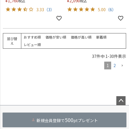
¥
1,760
¥
2,090
税込
税込
3.33
（3）
5.00
（6）
おすすめ順
価格が安い順
価格が高い順
新着順
並び替
え
レビュー順
37
件中
1
-
30
件表示
1
2
ペー
ジト
500
新規会員登録で
ptプレゼント
ップ
へ