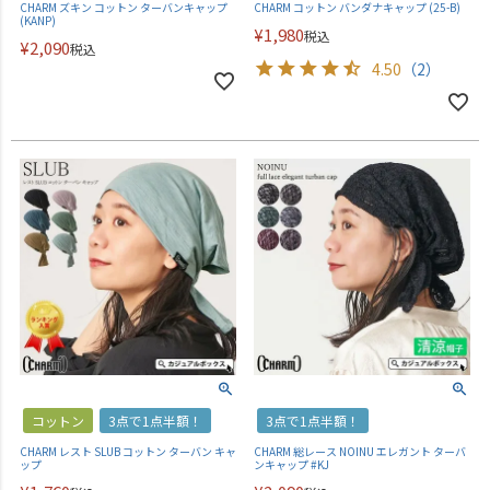
CHARM ズキン コットン ターバンキャップ
CHARM コットン バンダナキャップ (25-B)
(KANP)
¥
1,980
税込
¥
2,090
税込
4.50
（2）
コットン
3点で1点半額！
3点で1点半額！
CHARM レスト SLUB コットン ターバン キャ
CHARM 総レース NOINU エレガント ターバ
ップ
ンキャップ #KJ