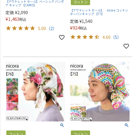
【アウトレット セール】ベーシック バンダ
コットン
ナ キャップ 【CAMO】
【アウトレット セール】 nicora コットン
定価
¥
2,090
ターバンキャップ 【77】
¥
1,463
税込
定価
¥
1,540
¥
924
5.00
（2）
税込
4.60
（5）
コットン
コットン