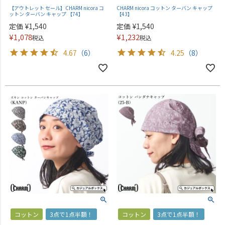
【アウトレット セール】CHARM nicora コ
CHARM nicora コットン ターバン キャップ
ットン ターバン キャップ 【74】
【43】
定価
¥
1,540
定価
¥
1,540
¥
1,078
¥
1,232
税込
税込
4.67
（6）
4.25
（8）
コットン
3点で1点半額！
コットン
3点で1点半額！