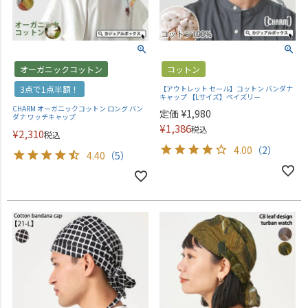
オーガニックコットン
コットン
3点で1点半額！
【アウトレット セール】コットン バンダナ
キャップ 【Lサイズ】ペイズリー
CHARM オーガニックコットン ロング バン
定価
¥
1,980
ダナ ワッチキャップ
¥
1,386
税込
¥
2,310
税込
4.00
（2）
4.40
（5）