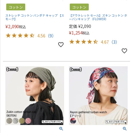
コットン
コットン
ストレッチ コットン バンダナ キャップ 【ス
【アウトレット セール】ズキン コットン タ
モーク】
ーバンキャップ （FLOWER）
¥
2,090
定価
¥
2,090
税込
¥
1,254
税込
4.56
（9）
4.67
（3）