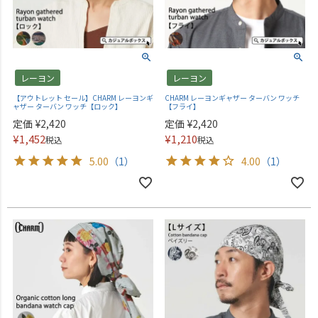
レーヨン
レーヨン
【アウトレット セール】CHARM レーヨンギ
CHARM レーヨンギャザー ターバン ワッチ
ャザー ターバン ワッチ【ロック】
【フライ】
定価
¥
2,420
定価
¥
2,420
¥
1,452
¥
1,210
税込
税込
5.00
（1）
4.00
（1）