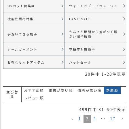
）
UVカット特集⇒
ウォームビズ・プラス・ワン
商
機能性素材特集
LAST1SALE
品
カ
かぶった瞬間から差がつく暖
テ
手洗いできる帽子
かい帽子暖帽
ゴ
リ
ホールガーメント
花粉症対策帽子
閲
お得なセットアイテム
ハットセール
覧
履
20
件中
1
-
20
件表示
歴
買
おすすめ順
価格が安い順
価格が高い順
新着順
並び替
い
え
レビュー順
物
か
499
件中
31
-
60
件表示
ご
1
2
3
…
17
新
作