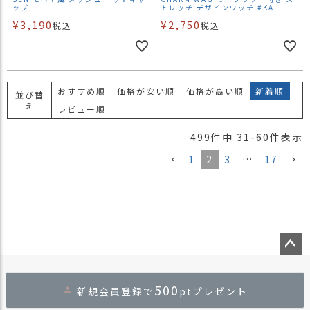
ップ
トレッチ デザインワッチ #KA
¥
3,190
¥
2,750
税込
税込
おすすめ順
価格が安い順
価格が高い順
新着順
並び替
え
レビュー順
499
件中
31
-
60
件表示
1
2
3
…
17
ペー
ジト
500
新規会員登録で
ptプレゼント
ップ
へ