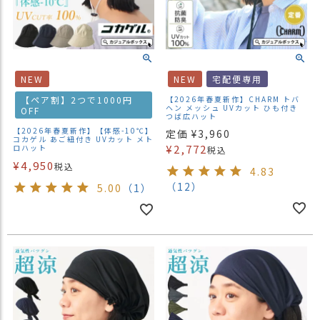
NEW
NEW
宅配便専用
【ペア割】2つで1000円
【2026年春夏新作】CHARM トバ
ヘン メッシュ UVカット ひも付き
OFF
つば広ハット
【2026年春夏新作】【体感-10℃】
定価
¥
3,960
コカゲル あご紐付き UVカット メト
¥
2,772
ロハット
税込
¥
4,950
税込
4.83
（12）
5.00
（1）