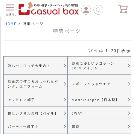
MENU
HOME
特集ページ
特集ページ
C
L
O
S
20
件中
1
-
20
件表示
E
お肌に優しい♪コットン
マ
涼し～いワッチ大集合！！
100％アイテム
イ
ペ
飲食店で使えるおしゃれなバ
ー
スポーツヘッドウエアー
ンダナユニフォーム
ジ
（
アウトドア帽子
MadeInJapan【日本製】
新
規
優しいタオル素材【パイル】
3WAY
会
員
登
パーティー帽子♪
福袋
録