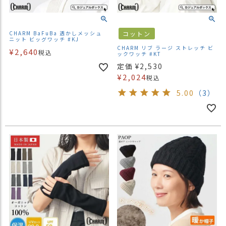
CHARM BaFuBa 透かしメッシュ
コットン
ニット ビッグワッチ #KJ
CHARM リブ ラージ ストレッチ ビ
¥
2,640
税込
ックワッチ #KT
定価
¥
2,530
¥
2,024
税込
5.00
（3）