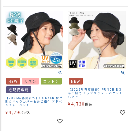
ス
タ
ッ
フ
小
話
返
品
・
交
換
無
NEW
リネン
コットン
NEW
料
キ
宅配便専用
【2026年春夏新作】PUNCHING
あご紐付 トップメッシュ バケット
ャ
ハット
【2026年春夏新作】GOKKAN 保冷
ン
剤＆ネックカバー＆あご紐付 アドベ
¥
4,730
税込
ンチャーハット
ペ
¥
4,290
ー
税込
ン