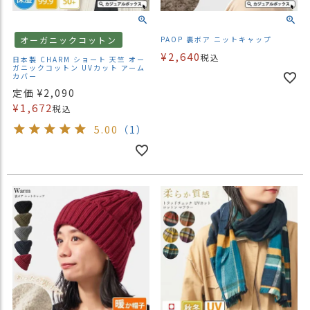
オーガニックコットン
PAOP 裏ボア ニットキャップ
¥
2,640
税込
日本製 CHARM ショート 天竺 オー
ガニックコットン UVカット アーム
カバー
定価
¥
2,090
¥
1,672
税込
5.00
（1）