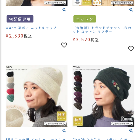
宅配便専用
コットン
Warm 裏ボア ニットキャップ
【今治製】トラッドチェック UVカ
ット コットン マフラー
¥
2,530
税込
¥
3,520
税込
SEN モヘヤ風 メッシュ ニットキャ
CHARM WAG ミニフラワー付き ス