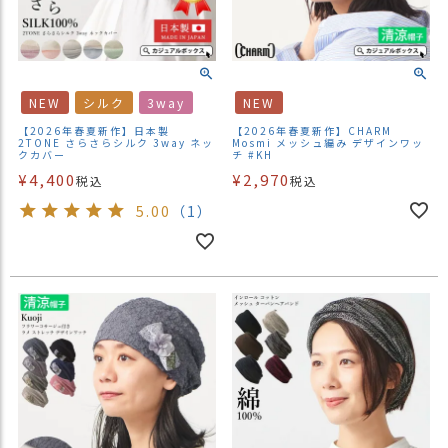
NEW
シルク
3way
NEW
【2026年春夏新作】日本製
【2026年春夏新作】CHARM
2TONE さらさらシルク 3way ネッ
Mosmi メッシュ編み デザインワッ
クカバー
チ #KH
¥
4,400
¥
2,970
税込
税込
5.00
（1）