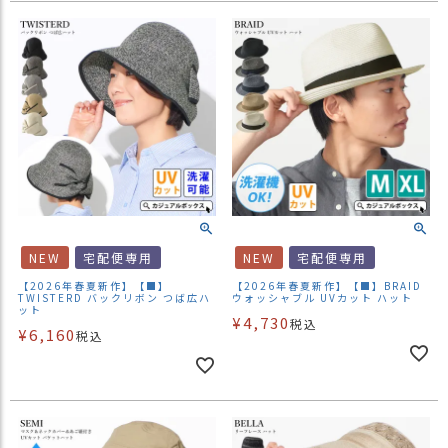
NEW
宅配便専用
NEW
宅配便専用
【2026年春夏新作】【■】
【2026年春夏新作】【■】BRAID
TWISTERD バックリボン つば広ハ
ウォッシャブル UVカット ハット
ット
¥
4,730
税込
¥
6,160
税込