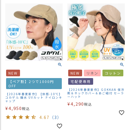
商
品
ラ
ッ
ピ
ン
グ
お
客
様
NEW
NEW
リネン
コットン
の
【ペア割】2つで1000円
宅配便専用
お
OFF
声
【2026年春夏新作】GOKKAN 保冷
剤＆ネックカバー＆あご紐付 セーラ
【2026年春夏新作】【体感-10℃】
ーハット
コカゲル 撥水 UVカット ナイロンキ
ャップ
¥
4,290
税込
Instagram
¥
4,950
税込
4.67
（3）
Youtube