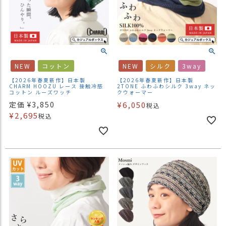
NEW
コットン
NEW
シルク
3way
【2026年春夏新作】日本製
【2026年春夏新作】日本製
CHARM HOOZU レース 接触冷感
2TONE ふわふわシルク 3way ネッ
コットン ルーズワッチ
クウォーマー
定価
¥
3,850
¥
6,050
税込
¥
2,695
税込