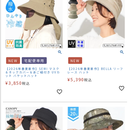
NEW
宅配便専用
NEW
【2026年春夏新作】SEMI マスク
【2026年春夏新作】BELLA リーフ
＆ネックカバー＆あご紐付き UVカ
レース ハット
ット バケットハット
¥
5,390
税込
¥
3,850
税込