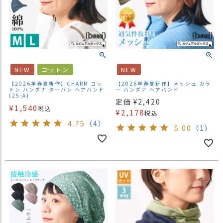
NEW
コットン
NEW
【2026年春夏新作】CHARM コッ
【2026年春夏新作】メッシュ カラ
トン バンダナ ターバン ヘアバンド
ー バンダナ ヘアバンド
(25-A)
定価
¥
2,420
¥
1,540
税込
¥
2,178
税込
4.75
（4）
5.00
（1）