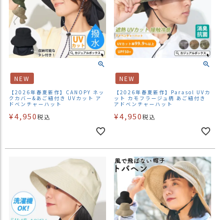
NEW
NEW
【2026年春夏新作】CANOPY ネッ
【2026年春夏新作】Parasol UVカ
クカバー&あご紐付き UVカット ア
ット カモフラージュ柄 あご紐付き
ドベンチャーハット
アドベンチャーハット
¥
4,950
¥
4,950
税込
税込