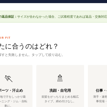
の返品保証：
サイズが合わなかった場合、ご試着程度であれば返品・交換対
UR FIT
たに合うのはどれ？
探すと失敗しません。タップして絞り込む。
🏃
🚿
ポーツ・汗止め
洗顔・自宅用
仕事・
地で汗をしっかり吸
前髪をがっちりまとめる幅広
薄手・速
ンニング・ジム・自転
タイプ。締め付けなし。
事現場
車に。