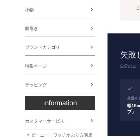
こ
小物
腹巻き
ブランドカテゴリ
失敗
特集ページ
自分のニ
ラッピング
✓
前髪を
Information
幅15
プ」
カスタマーサービス
ビーニー・ワッチかぶり方講座