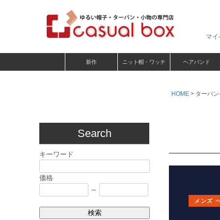
マイ
新作
ニット帽・ワッチ
ヘアバンド
HOME
ターバン
Search
キーワード
価格
～
メンズ 
検索