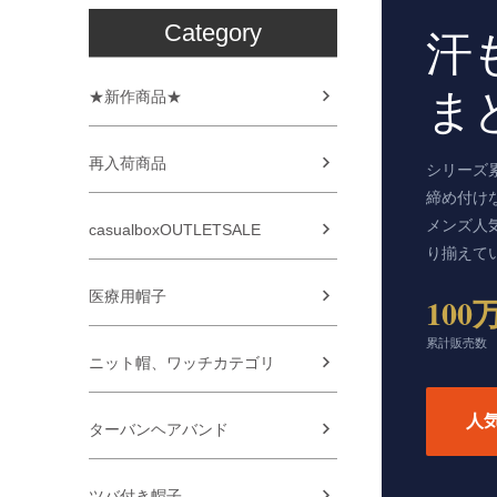
Category
汗
ま
★新作商品★
再入荷商品
シリーズ
締め付け
メンズ人
casualboxOUTLETSALE
り揃えて
医療用帽子
100
累計販売数
ニット帽、ワッチカテゴリ
人
ターバンヘアバンド
ツバ付き帽子