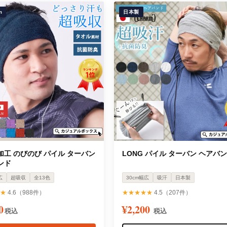
m
日本製
加工 のびのび パイル ターバン
LONG パイル ターバン ヘアバ
ンド
広
超吸収
全13色
30cm幅広
吸汗
日本製
★
4.6（988件）
★★★★★
4.5（207件）
0
¥2,200
税込
税込