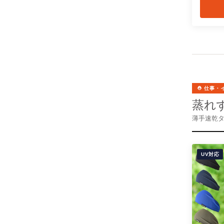
⛑️ 仕事
蒸れ
薄手速乾
UV対応