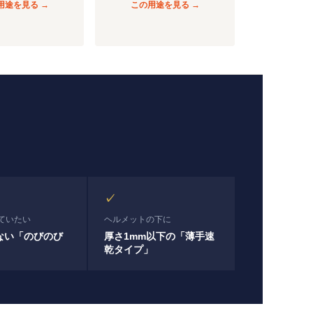
用途を見る →
この用途を見る →
✓
ていたい
ヘルメットの下に
ない「のびのび
厚さ1mm以下の「薄手速
乾タイプ」