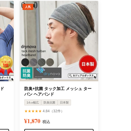
人気
ンド
防臭+抗菌 タック加工 メッシュ ター
バン ヘアバンド
14㎝幅広
防臭抗菌
日本製
★★★★★
4.84（32件）
¥1,870
税込