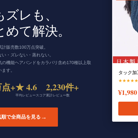
もズレも、
とめて解決。
累計販売数100万点突破。
ない・ズレない・蒸れない。
気の機能ヘアバンドをカラバリ含め170種以上取
います。
タック加
★★★★
万点+
★ 4.6
2,230件+
¥1,980
平均レビュースコア
累計レビュー数
→
気順で全商品を見る