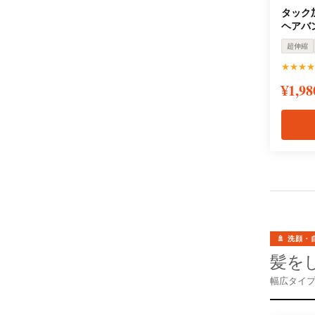
タック
ヘアバ
超伸縮
★★★★
¥1,9
🚿 洗顔・
髪を
幅広タイ