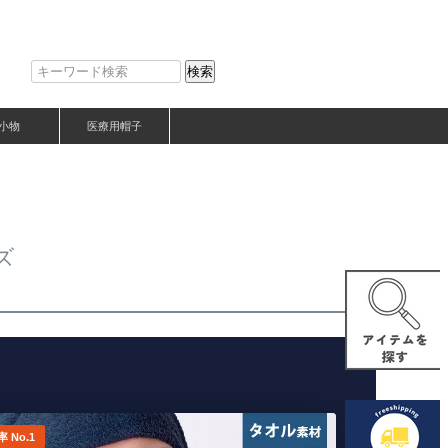
検索
小物
医療用帽子
ズ
 No.1