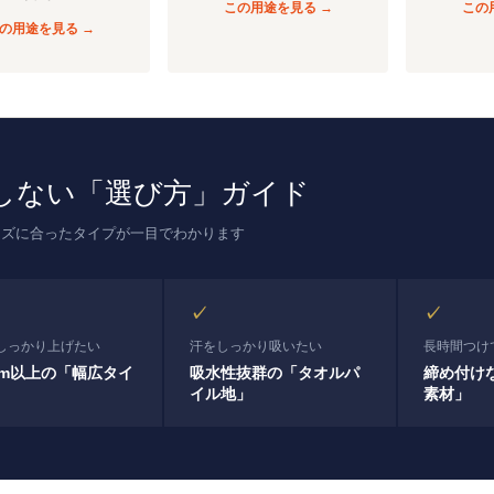
この用途を見る →
この
の用途を見る →
しない「選び方」ガイド
ーズに合ったタイプが一目でわかります
✓
✓
しっかり上げたい
汗をしっかり吸いたい
長時間つけ
cm以上の「幅広タイ
吸水性抜群の「タオルパ
締め付け
イル地」
素材」