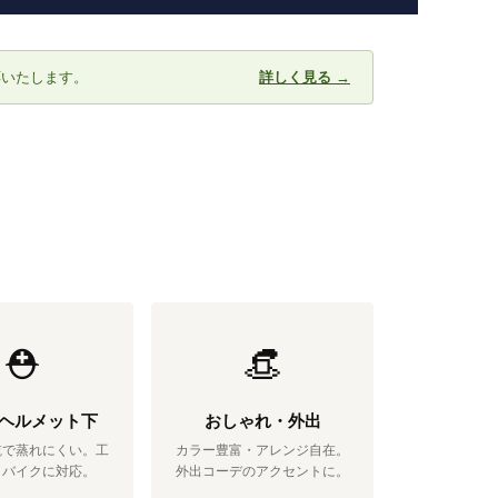
応いたします。
詳しく見る →
⛑️
👒
ヘルメット下
おしゃれ・外出
乾で蒸れにくい。工
カラー豊富・アレンジ自在。
・バイクに対応。
外出コーデのアクセントに。