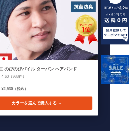
工 のびのびパイル ターバン ヘアバンド
★
4.60（988件）
¥2,530（税込）
カラーを選んで購入する →