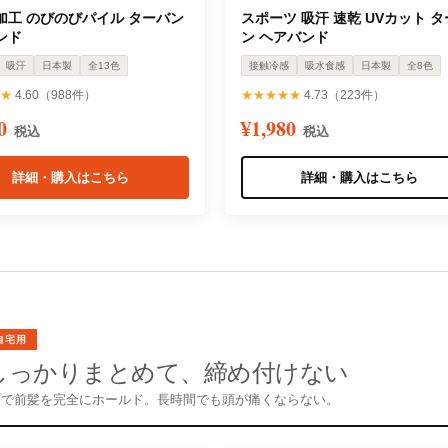
加工 のびのびパイル ターバン
スポーツ 吸汗 速乾 UVカット 
ンド
ン ヘアバンド
吸汗
日本製
全13色
接触冷感
吸水食感
日本製
全8色
★
4.60（988件）
★★★★★
4.73（223件）
80
¥1,980
税込
税込
詳細・購入はこちら
詳細・購入はこちら
自宅用
しっかりまとめて、締め付けない
プで前髪を完全にホールド。長時間でも頭が痛くならない。