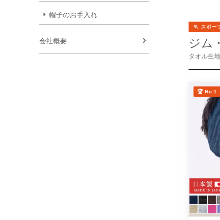
帽子のお手入れ
🏃 スポ
ジム
会社概要
タオル生
🏆 No.1