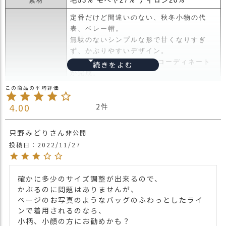
素材
毛53% モヘヤ27% ナイロン20%
ス
タ
定番だけど間違いのない、秋冬小物の代
ッ
表、ベレー帽。
フ
無駄のないシンプルな形で甘くなりすぎ
小
ず、かぶりやすいデザイン。
話
1点投入で上品な大人女子コーディネート
が完成。
返
品
■デザイン/素材
・
4.00
2
艶やかで絹のような光沢感を特徴として持
交
つ、モヘアという糸を使用し、シンプルな
換
がらも高級感がある仕上がりに。
無
只野みどり
非公開
さらに、このモヘアは保湿性・吸水性に優
料
投稿日
2022/11/27
れ、暖かくも蒸れる事がない冬が得意な素
キ
ャ
材です。
ン
毛足が長く、ふんわりとした見た目が温か
確かに多少のサイズ調整が出来るので、

ペ
みのある印象を生み、素材で季節感を最大
かぶるのに問題はありませんが、

ー
限表現してくれます。
ページのお写真のようなバッグのふわっとしたライ
ン
ンで着用されるのなら、

■かぶり心地
小柄、小顔の方にお勧めかも？