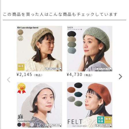
この商品を買った人はこんな商品もチェックしています
¥
2,145
¥
4,730
¥
2,0
（税込）
（税込）