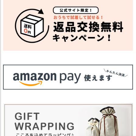
柄物のコーディネートが多い方には全体を
まとめ上げるナチュラルカラーがオスス
メ。
シンプルなコーディネートが多い方はプラ
スワンで華やかな印象になる明るめカラー
がオススメです。
・長時間濡れたままで重ねて置いたり、汗
や雨などでぬれた時は他の衣料等に移染す
る場合がございますのでお気を付け下さ
注意点
い。
・多少実際のカラーと異なる場合がござい
ます。ご不安な事などございましたらお気
軽にお問い合わせ下さい。
他の人気ベレー帽は
こちら
関連商品
ニット帽TOPは
こちら
【カラー バリエーション】
カラー
・ダークグレー 灰色 DARK GRAY
・イエロー 黄色 YELLOW