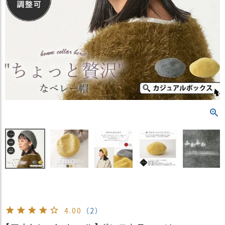
）
商
品
カ
テ
ゴ
リ
閲
覧
履
歴
買
い
物
か
ご
4.00
（2）
新
作