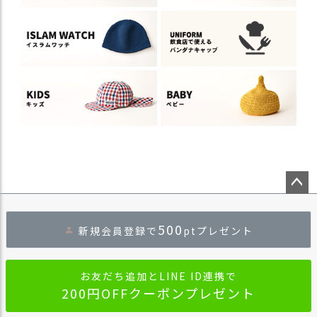
ペー
ジト
500
新規会員登録で
ptプレゼント
ップ
へ
お友だち追加とLINE ID連携で
200円OFFクーポンプレゼント