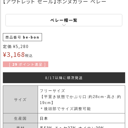
【アウトレット セール】ボンヌカラー ベレー
商
品
ベレー帽一覧
ラ
ッ
ピ
商品番号
be-bon
ン
グ
定価
¥
5,280
¥
3,168
税込
お
客
[
29
ポイント進呈 ]
様
の
8/17以降に順次発送
お
声
フリーサイズ
【平置き状態でかぶり口:約28cm･高さ:約
サイズ
19cm】
Instagram
＊後頭部でサイズ調整可能
生産国
日本
Youtube