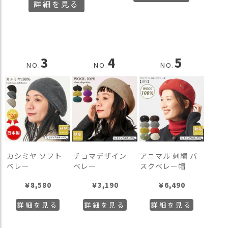
詳細を見る
3
4
5
NO.
NO.
NO.
カシミヤ ソフト
チョマデザイン
アニマル 刺繍 バ
ベレー
ベレー
スクベレー帽
￥
8,580
￥
3,190
￥
6,490
詳細を見る
詳細を見る
詳細を見る