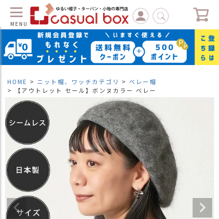
MENU
C
L
O
S
HOME
ニット帽、ワッチカテゴリ
ベレー帽
E
【アウトレット セール】ボンヌカラー ベレー
マ
イ
ペ
ー
ジ
（
新
規
会
員
登
録