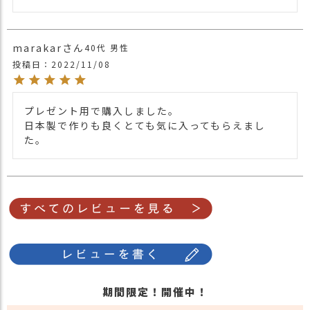
秋冬は着こむ季節なのでごわつくという悩
みが付き物。
このベレー帽は日本が誇るホールガーメン
marakar
40代
男性
トで製法しているのでごわつかせる原因で
商品詳細
投稿日
2022/11/08
ある縫い目が一切ありません。
その為肌馴染みも良く、柔らかい手触りで
かぶり心地も抜群です。
プレゼント用で購入しました。

更に、後頭部にはサイズ調節が出来るので
日本製で作りも良くとても気に入ってもらえまし
お好みのサイズ感で着用いただけます。
た。
■利用シーン
秋冬の寒い日こそ、小物が映える絶好のお
しゃれ日和。
シンプルなデザインなのでカジュアルな服
装にもエレガントな服装にも馴染み年代問
わずご使用いただけます。
ベレー帽としてはもちろん、耳まですっぽ
りかぶりワッチ風にもかぶれ服装に合わせ
てアレンジも出来ます。
期間限定！開催中！
■オススメカラー