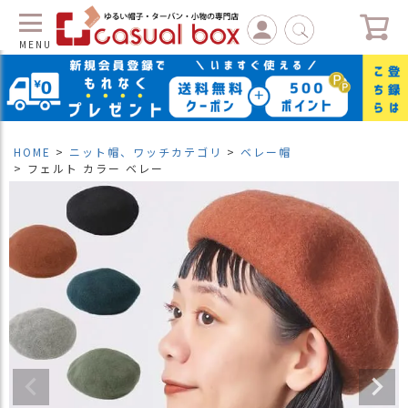
MENU
C
L
O
S
HOME
ニット帽、ワッチカテゴリ
ベレー帽
E
フェルト カラー ベレー
マ
イ
ペ
ー
ジ
（
新
規
会
員
登
録