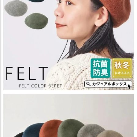
ス
タ
ッ
フ
小
話
返
品
・
交
換
無
料
キ
ャ
ン
ペ
ー
ン