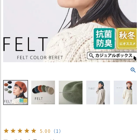
）
商
品
カ
テ
ゴ
リ
閲
覧
履
歴
買
い
物
か
ご
5.00
（1）
新
作