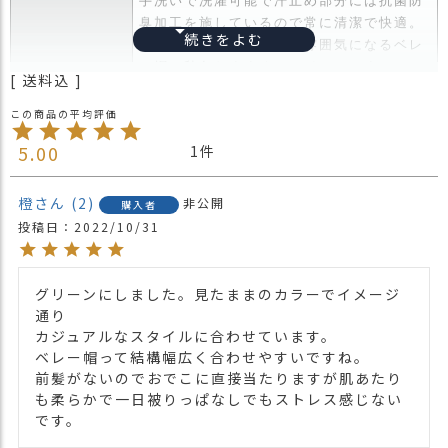
手洗いで洗濯可能で汗止め部分には抗菌防
臭加工を施しているので常に清潔で快適。
かぶり方次第でいろんな雰囲気になるベレ
ー帽は秋冬おすすめのアイテムです。
送料込
・長時間濡れたままで重ねて置いたり、汗
や雨などでぬれた時は他の衣料等に移染す
る場合がございますのでお気を付け下さ
5.00
1
注意点
い。
・多少実際のカラーと異なる場合がござい
橙
2
非公開
購入者
ます。ご不安な事などございましたらお気
投稿日
2022/10/31
軽にお問い合わせ下さい。
他の人気ベレー帽は
こちら
関連商品
ニット帽TOPは
こちら
グリーンにしました。見たままのカラーでイメージ
通り

【カラー バリエーション】
カジュアルなスタイルに合わせています。

・ブラック 黒色 BLACK
ベレー帽って結構幅広く合わせやすいですね。

・カーキ 緑色 KHAKI
前髪がないのでおでこに直接当たりますが肌あたり
カラー
・ダークブルー 青色 DARK BLUE
も柔らかで一日被りっぱなしでもストレス感じない
・ライトグレー ねずみ色 LIGHT GRAY
・オレンジ 橙色 ORANGE