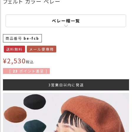
フェルト カラー ベレー
商
品
ベレー帽一覧
ラ
ッ
ピ
商品番号
be-fcb
ン
グ
送料無料
メール便専用
お
¥
2,530
税込
客
様
[
23
ポイント進呈 ]
の
お
3営業日以内に発送
声
Instagram
Youtube