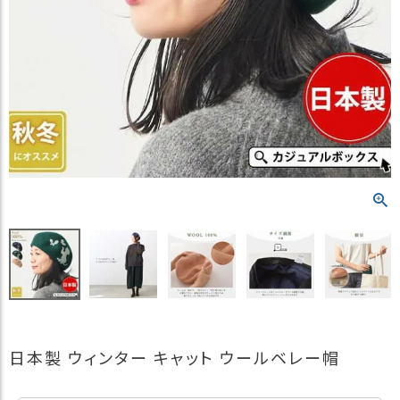
）
商
品
カ
テ
ゴ
リ
閲
覧
履
歴
買
い
物
か
ご
日本製 ウィンター キャット ウールベレー帽
新
作