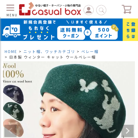
MENU
C
L
O
S
HOME
ニット帽、ワッチカテゴリ
ベレー帽
E
日本製 ウィンター キャット ウールベレー帽
マ
イ
ペ
ー
ジ
（
新
規
会
員
登
録