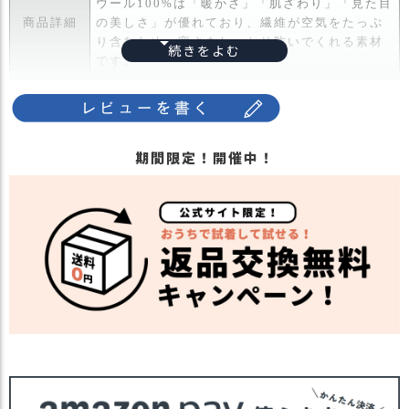
ウール100%は「暖かさ」「肌ざわり」「見た目
ス
商品詳細
の美しさ」が優れており、繊維が空気をたっぷ
タ
り含むため、寒さをしっかり防いでくれる素材
ッ
です。
フ
耳まで覆うことができ、後頭部でサイズ調整で
小
きるのでフィットしてかぶれます。
話
・長時間濡れたままで重ねて置いたり、汗や雨
返
などでぬれた時は他の衣料等に移染する場合が
期間限定！開催中！
品
ございますのでお気を付け下さい。
・
注意点
・多少実際のカラーと異なる場合がございま
交
す。ご不安な事などございましたらお気軽にお
換
問い合わせ下さい。
無
料
他の人気ニット帽は
こちら
関連商品
キ
他の人気ベレーは
こちら
ャ
【カラー バリエーション】
ン
・ネイビー 紺色 NAVY
ペ
カラー
・ピーチ 桃色 PEACH
ー
・グリーン 緑色 GREEN
ン