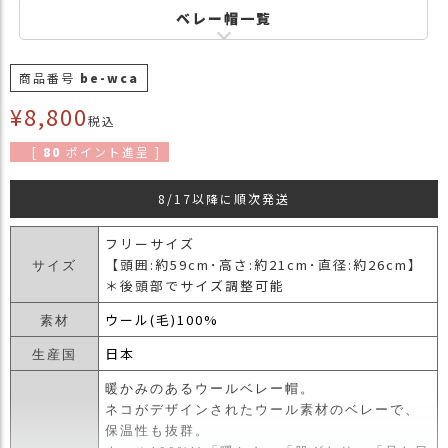
商
ベレー帽一覧
品
ラ
商品番号
be-wca
ッ
¥
8,800
ピ
税込
ン
[
80
ポイント進呈 ]
グ
お
8/17以降に順次発送
客
様
フリーサイズ
の
【頭囲:約59cm･高さ:約21cm･直径:約26cm】
サイズ
お
＊後頭部でサイズ調整可能
声
ウール(毛)100%
素材
日本
生産国
Instagram
暖かみのあるウールベレー帽。
ネコがデザインされたウール素材のベレーで、
Youtube
保温性も抜群。