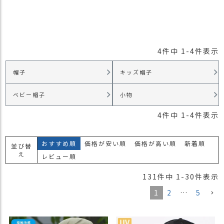
4
件中
1
-
4
件表示
帽子
キッズ帽子
ベビー帽子
小物
4
件中
1
-
4
件表示
おすすめ順
価格が安い順
価格が高い順
新着順
並び替
え
レビュー順
131
件中
1
-
30
件表示
1
2
…
5