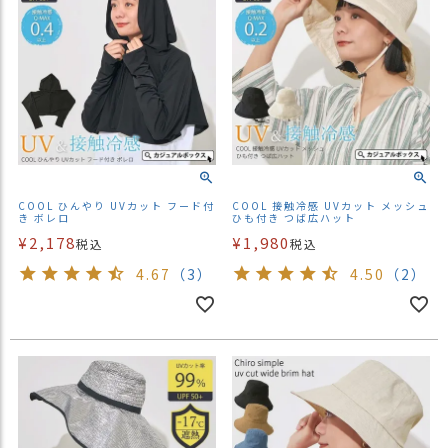
COOL ひんやり UVカット フード付
COOL 接触冷感 UVカット メッシュ
き ボレロ
ひも付き つば広ハット
¥
2,178
¥
1,980
税込
税込
4.67
（3）
4.50
（2）