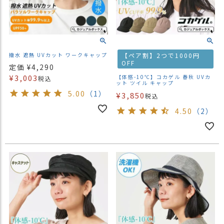
撥水 遮熱 UVカット ワークキャップ
【ペア割】2つで1000円
OFF
定価
¥
4,290
¥
3,003
【体感-10℃】コカゲル 春秋 UVカ
税込
ット ツイル キャップ
5.00
（1）
¥
3,850
税込
4.50
（2）