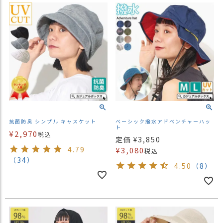
抗菌防臭 シンプル キャスケット
ベーシック撥水アドベンチャーハッ
ト
¥
2,970
税込
定価
¥
3,850
4.79
¥
3,080
税込
（34）
4.50
（8）