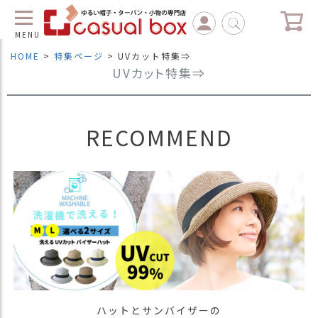
MENU
HOME
特集ページ
UVカット特集⇒
UVカット特集⇒
C
L
O
S
E
RECOMMEND
マ
イ
ペ
ー
ジ
（
新
規
会
員
登
ハットとサンバイザーの
録