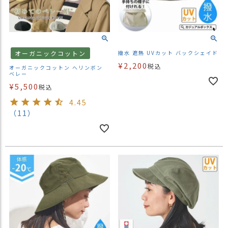
オーガニックコットン
撥水 遮熱 UVカット バックシェイド
¥
2,200
税込
オーガニックコットン へリンボン
ベレー
¥
5,500
税込
4.45
（11）