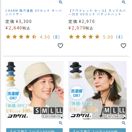
CHARM 吸汗速乾 UVカット ターバ
【アウトレット セール】ネックカバ
ンバイザー
ー付き UVカット バケットハット
定価
¥
3,300
定価
¥
2,970
¥
2,640
¥
2,079
税込
税込
4.50
（8）
5.00
（4）
【ペア割】2つで1000円
【ペア割】2つで1000円