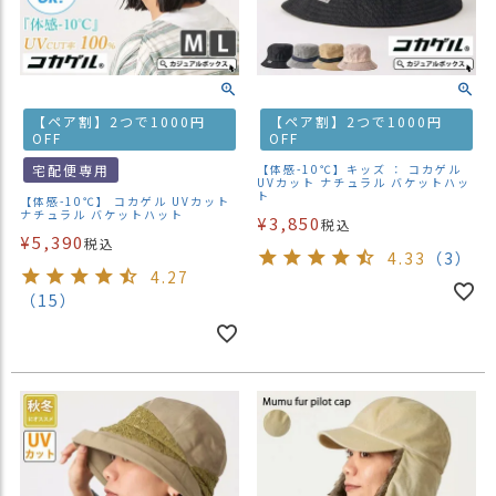
【ペア割】2つで1000円
【ペア割】2つで1000円
OFF
OFF
宅配便専用
【体感-10℃】キッズ ： コカゲル
UVカット ナチュラル バケットハッ
ト
【体感-10℃】 コカゲル UVカット
ナチュラル バケットハット
¥
3,850
税込
¥
5,390
税込
4.33
（3）
4.27
（15）