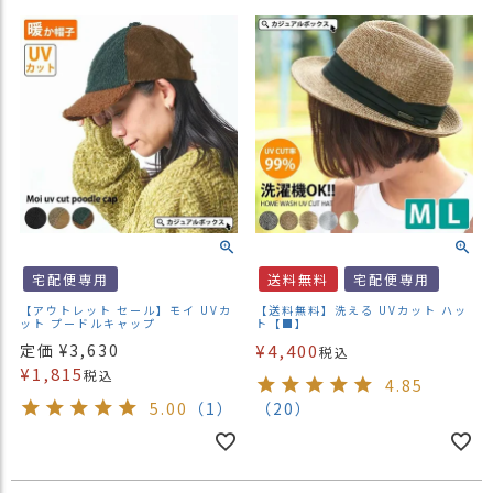
宅配便専用
送料無料
宅配便専用
【アウトレット セール】モイ UVカ
【送料無料】洗える UVカット ハッ
ット プードルキャップ
ト【■】
定価
¥
3,630
¥
4,400
税込
¥
1,815
税込
4.85
5.00
（1）
（20）