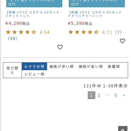
OFF
OFF
【体感-10℃】コカゲル UVカット
【体感-10℃】コカゲル UVカット
バケットハット
アドベンチャーハット
¥
4,290
¥
5,390
税込
税込
4.54
4.71
（7）
（48）
おすすめ順
価格が安い順
価格が高い順
新着順
並び替
え
レビュー順
131
件中
1
-
30
件表示
1
2
…
5