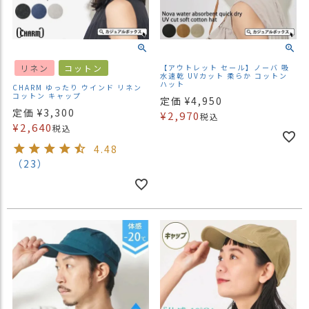
リネン
コットン
【アウトレット セール】ノーバ 吸
水速乾 UVカット 柔らか コットン
ハット
CHARM ゆったり ウインド リネン
コットン キャップ
定価
¥
4,950
定価
¥
3,300
¥
2,970
税込
¥
2,640
税込
4.48
（23）