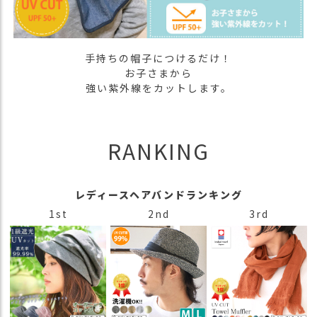
ス
タ
ッ
フ
手持ちの帽子につけるだけ！
小
お子さまから
話
強い紫外線をカットします。
返
品
・
RANKING
交
換
無
レディースヘアバンドランキング
料
キ
1st
2nd
3rd
ャ
ン
ペ
ー
ン