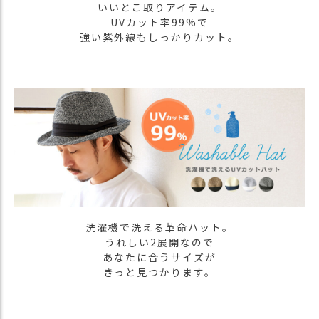
いいとこ取りアイテム。
）
UVカット率99%で
強い紫外線もしっかりカット。
商
品
カ
テ
ゴ
リ
閲
覧
履
歴
買
洗濯機で洗える革命ハット。
い
うれしい2展開なので
物
あなたに合うサイズが
か
きっと見つかります。
ご
新
作