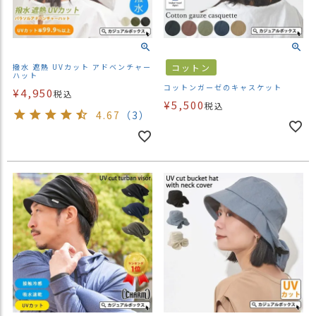
撥水 遮熱 UVカット アドベンチャー
コットン
ハット
コットンガーゼのキャスケット
¥
4,950
税込
¥
5,500
税込
4.67
（3）