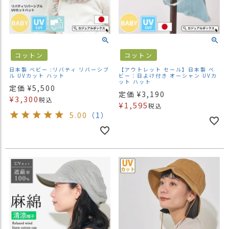
コットン
コットン
日本製 ベビー :リバティ リバーシブ
【アウトレット セール】日本製 ベ
ル UVカット ハット
ビー：日よけ付き オーシャン UVカ
ット ハット
定価
¥
5,500
定価
¥
3,190
¥
3,300
税込
¥
1,595
税込
5.00
（1）