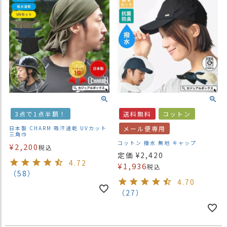
3点で1点半額！
送料無料
コットン
日本製 CHARM 吸汗速乾 UVカット
メール便専用
三角巾
コットン 撥水 無地 キャップ
¥
2,200
税込
定価
¥
2,420
4.72
¥
1,936
税込
（58）
4.70
（27）