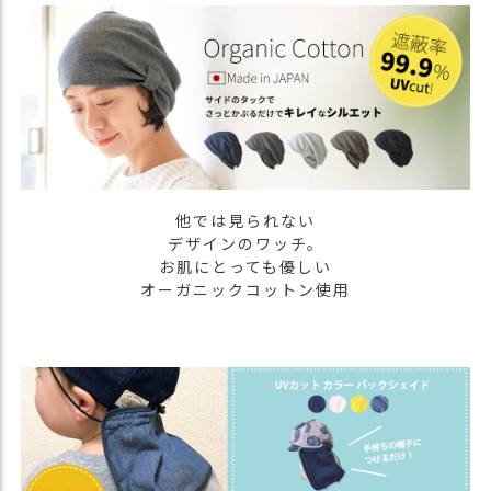
商
品
ラ
ッ
ピ
ン
グ
お
他では見られない
客
デザインのワッチ。
様
お肌にとっても優しい
の
オーガニックコットン使用
お
声
Instagram
Youtube