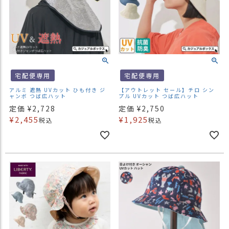
宅配便専用
宅配便専用
アルミ 遮熱 UVカット ひも付き ジ
【アウトレット セール】チロ シン
ャンボ つば広ハット
プル UVカット つば広ハット
定価
¥
2,728
定価
¥
2,750
¥
2,455
¥
1,925
税込
税込