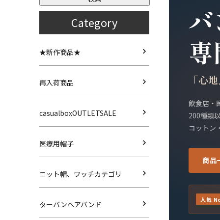
バ
Category
専
★新作商品★
「心地
再入荷商品
飲食店・
casualboxOUTLETSALE
200種
コットン
医療用帽子
商品
ニット帽、ワッチカテゴリ
人気 No
ターバンヘアバンド