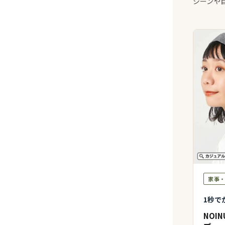
シーンや
家事
1秒で
NOI