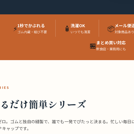
1秒でかぶれる
洗濯OK
メール便
⚡
🧴
📦
ゴム内蔵・結び不要
いつでも清潔
対象商品あ
まとめ買い対応
🏪
飲食店・業務用にも
RIES
るだけ簡単シリーズ
ゼロ。ゴムと独自の縫製で、誰でも一発でぴたっと決まる。忙しい毎日
ナキャップです。