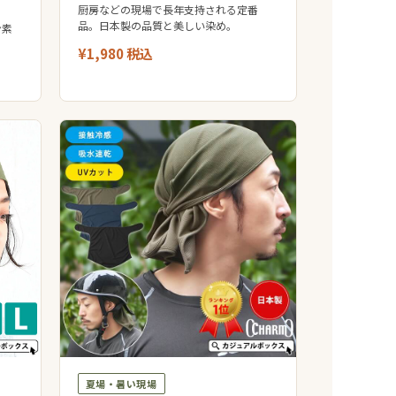
厨房などの現場で長年支持される定番
品。日本製の品質と美しい染め。
ン素
¥1,980 税込
夏場・暑い現場