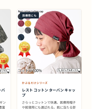
医療用にも
かぶるだけシリーズ
ーバ
レスト コットン ターバン キャッ
プ
、ギン
さらっとコットンで快適。医療用帽子
豊富
や就寝用にも選ばれる。肌に当たる部