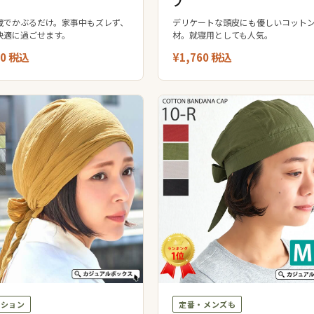
プ
蔵でかぶるだけ。家事中もズレず、
デリケートな頭皮にも優しいコット
快適に過ごせます。
材。就寝用としても人気。
00 税込
¥1,760 税込
ッション
定番・メンズも