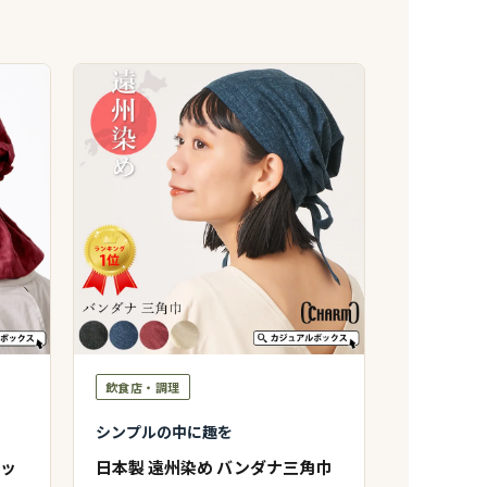
飲食店・調理
シンプルの中に趣を
ャッ
日本製 遠州染め バンダナ三角巾