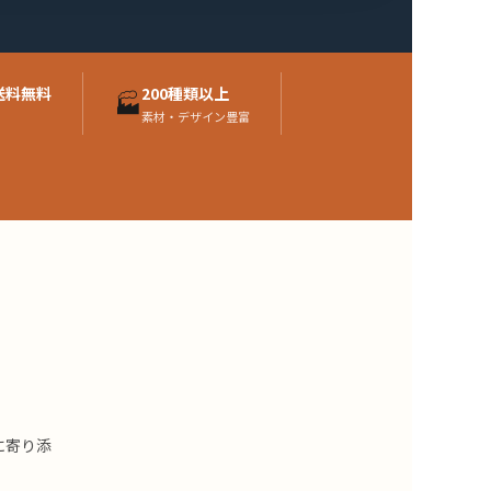
送料無料
200種類以上
🏭
り
素材・デザイン豊富
に寄り添