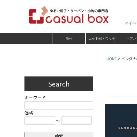
マイペ
新作
ニット帽・ワッチ
ヘアバ
HOME
バンダナ
Search
キーワード
価格
～
BANDAN
検索