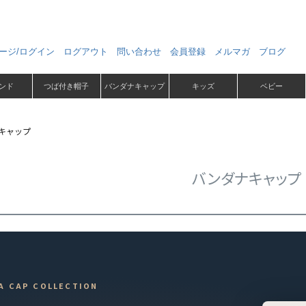
ージ/ログイン
ログアウト
問い合わせ
会員登録
メルマガ
ブログ
ンド
つば付き帽子
バンダナキャップ
キッズ
ベビー
キャップ
バンダナキャップ
A CAP COLLECTION