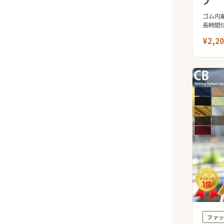
プ
ゴム内
長時間
¥2,2
ファ