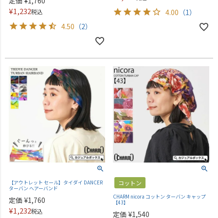
定価
¥
1,760
¥
1,232
税込
4.00
（1）
4.50
（2）
【アウトレット セール】タイダイ DANCER
コットン
ターバン へアーバンド
CHARM nicora コットン ターバン キャップ
定価
¥
1,760
【43】
¥
1,232
税込
定価
¥
1,540