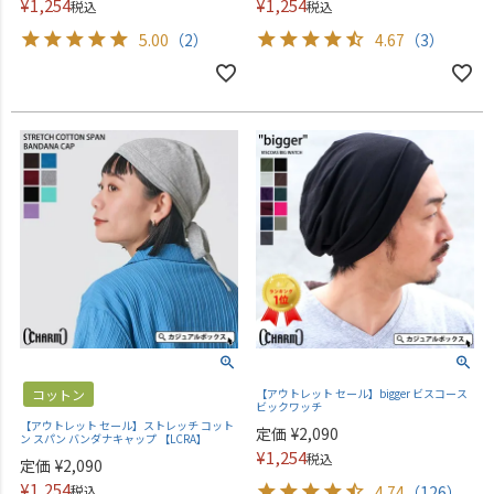
¥
1,254
¥
1,254
税込
税込
5.00
（2）
4.67
（3）
コットン
【アウトレット セール】bigger ビスコース
ビックワッチ
【アウトレット セール】ストレッチ コット
定価
¥
2,090
ン スパン バンダナキャップ 【LCRA】
¥
1,254
税込
定価
¥
2,090
¥
1,254
税込
4.74
（126）