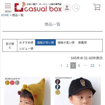
MENU
HOME
商品一覧
商品一覧
おすすめ順
価格が安い順
価格が高い順
新着順
並び替
え
レビュー順
645
件中
31
-
60
件表示
1
2
3
…
22