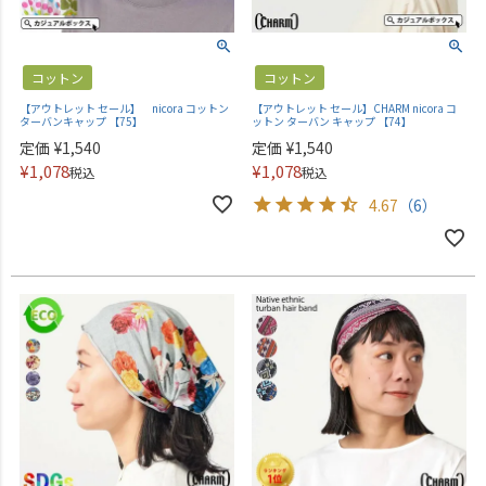
コットン
コットン
【アウトレット セール】 nicora コットン
【アウトレット セール】CHARM nicora コ
ターバンキャップ 【75】
ットン ターバン キャップ 【74】
定価
¥
1,540
定価
¥
1,540
¥
1,078
¥
1,078
税込
税込
4.67
（6）