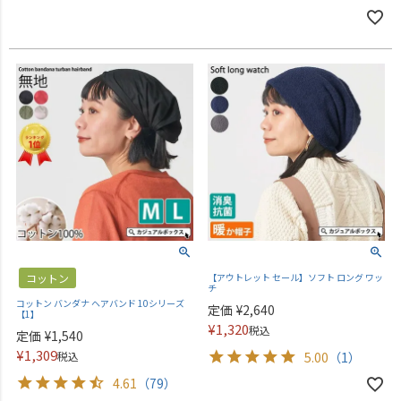
コットン
【アウトレット セール】ソフト ロング ワッ
チ
コットン バンダナ ヘアバンド 10シリーズ
定価
¥
2,640
【1】
¥
1,320
税込
定価
¥
1,540
¥
1,309
税込
5.00
（1）
4.61
（79）