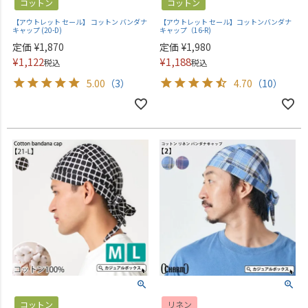
コットン
コットン
【アウトレット セール】 コットン バンダナ
【アウトレット セール】コットンバンダナ
キャップ (20-D)
キャップ（16-R)
定価
¥
1,870
定価
¥
1,980
¥
1,122
¥
1,188
税込
税込
5.00
（3）
4.70
（10）
コットン
リネン