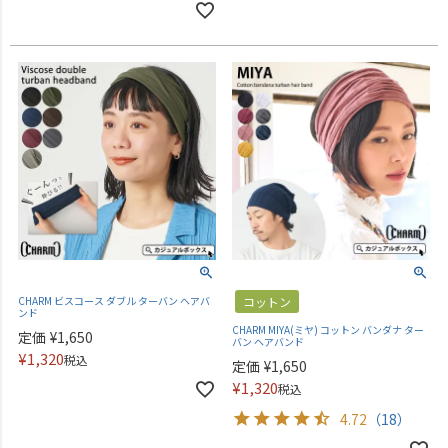
CHARM ビスコース ダブル ターバン ヘアバ
コットン
ンド
CHARM MIYA(ミヤ) コットン バンダナ ター
定価
¥
1,650
バン ヘアバンド
¥
1,320
税込
定価
¥
1,650
¥
1,320
税込
4.72
（18）