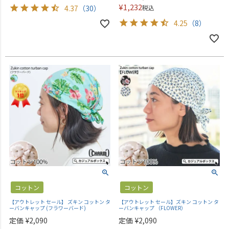
¥
1,232
4.37
（30）
税込
4.25
（8）
コットン
コットン
【アウトレット セール】 ズキン コットン タ
【アウトレット セール】ズキン コットン タ
ーバンキャップ (フラワーバード)
ーバンキャップ （FLOWER）
定価
¥
2,090
定価
¥
2,090