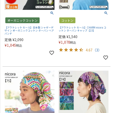
オーガニックコットン
コットン
【アウトレット セール】日本製 シャギーデ
【アウトレット セール】CHARM nicora コ
ザイン オーガニックコットン ターバン ヘア
ットン ターバン キャップ【23】
バンド
定価
¥
1,540
定価
¥
2,090
¥
1,078
税込
¥
1,045
税込
4.67
（3）