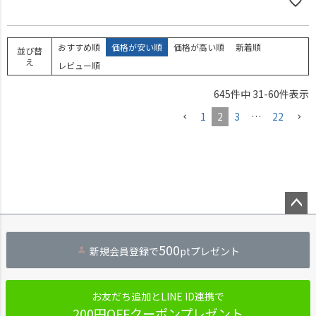
おすすめ順
価格が安い順
価格が高い順
新着順
並び替
え
レビュー順
645
件中
31
-
60
件表示
1
2
3
…
22
ペー
ジト
500
新規会員登録で
ptプレゼント
ップ
へ
お友だち追加とLINE ID連携で
200円OFFクーポンプレゼント