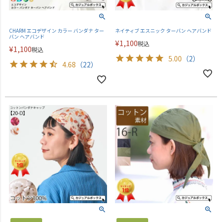
CHARM エコデザイン カラー バンダナ ター
ネイティブ エスニック ターバン ヘアバンド
バン ヘアバンド
¥
1,100
税込
¥
1,100
税込
5.00
（2）
4.68
（22）