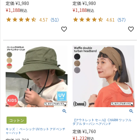
定価
¥
1,980
定価
¥
1,980
¥
1,188
¥
1,188
税込
税込
4.57
（51）
4.61
（57）
コットン
【アウトレット セール】CHARM ワッフル
ダブル ターバン ヘアバンド
キッズ ： ベーシック UVカット アドベンチ
定価
¥
1,760
ャーハット
¥
1,232
税込