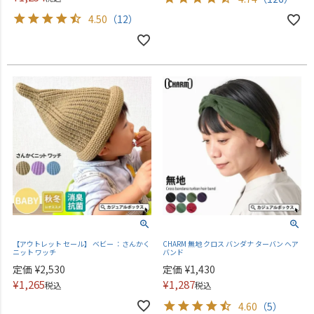
4.50
（12）
【アウトレット セール】 ベビー ：さんかく
CHARM 無地 クロス バンダナ ターバン ヘア
ニット ワッチ
バンド
定価
¥
2,530
定価
¥
1,430
¥
1,265
¥
1,287
税込
税込
4.60
（5）