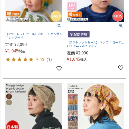
【アウトレット セール】 ベビー ： ポンポン
宅配便専用
ニット フード
【アウトレット セール】 キッズ ： コーデュ
定価
¥
2,090
ロイ アニマル キャップ
¥
1,045
税込
定価
¥
2,090
¥
1,045
5.00
（1）
税込