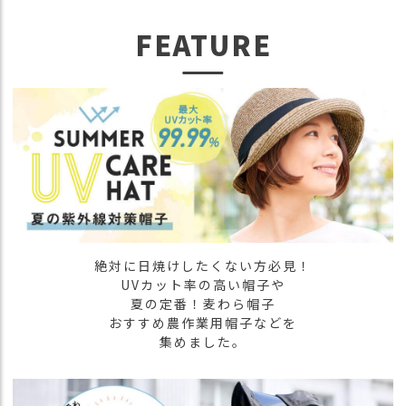
）
FEATURE
商
品
カ
テ
ゴ
リ
閲
覧
履
歴
絶対に日焼けしたくない方必見！
買
UVカット率の高い帽子や
い
夏の定番！麦わら帽子
物
おすすめ農作業用帽子などを
か
集めました。
ご
新
作