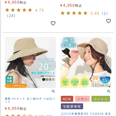
¥
4,950
税込
¥
4,950
税込
4.75
5.00
（1）
（24）
遮熱 UVカット あご紐付き つば広ハ
NEW
リネン
コットン
ット
宅配便専用
¥
4,950
税込
【2026年春夏新作】GOKKAN 保冷