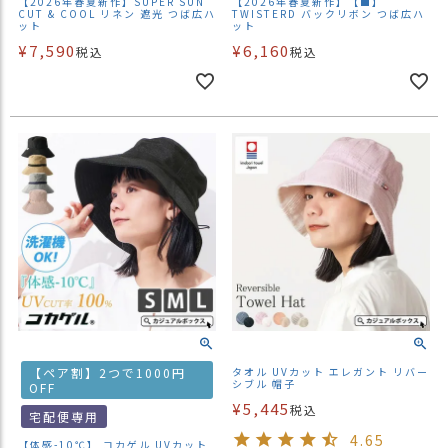
【2026年春夏新作】SUPER SUN
【2026年春夏新作】【■】
CUT & COOL リネン 遮光 つば広ハ
TWISTERD バックリボン つば広ハ
ット
ット
¥
7,590
¥
6,160
税込
税込
【ペア割】2つで1000円
タオル UVカット エレガント リバー
シブル 帽子
OFF
¥
5,445
税込
宅配便専用
4.65
【体感-10℃】 コカゲル UVカット