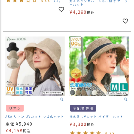
3.00
（1）
剤＆ネックカバー＆あご紐付 セーラ
ーハット
¥
4,290
税込
リネン
宅配便専用
ASA リネン UVカット つば広ハット
洗える UVカット バイザーハット
定価
¥
5,940
¥
3,300
税込
¥
4,158
税込
4.73