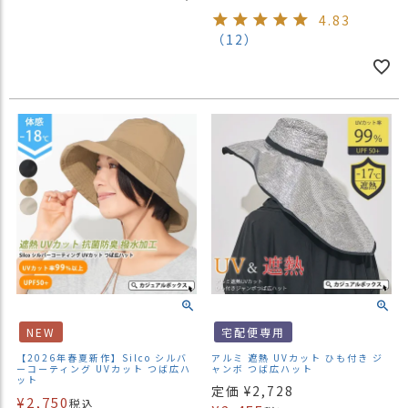
4.83
（12）
NEW
宅配便専用
【2026年春夏新作】Silco シルバ
アルミ 遮熱 UVカット ひも付き ジ
ーコーティング UVカット つば広ハ
ャンボ つば広ハット
ット
定価
¥
2,728
¥
2,750
税込