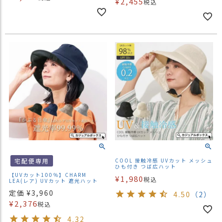
¥
2,455
税込
宅配便専用
COOL 接触冷感 UVカット メッシュ
ひも付き つば広ハット
【UVカット100％】CHARM
¥
1,980
税込
LEA(レア) UVカット 遮光ハット
定価
¥
3,960
4.50
（2）
¥
2,376
税込
4.32