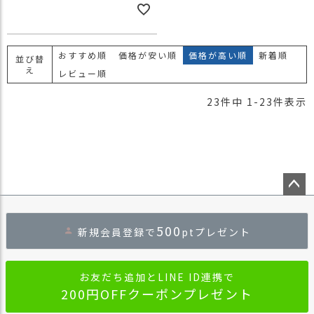
おすすめ順
価格が安い順
価格が高い順
新着順
並び替
え
レビュー順
23
件中
1
-
23
件表示
ペー
ジト
500
新規会員登録で
ptプレゼント
ップ
へ
お友だち追加とLINE ID連携で
200円OFFクーポンプレゼント