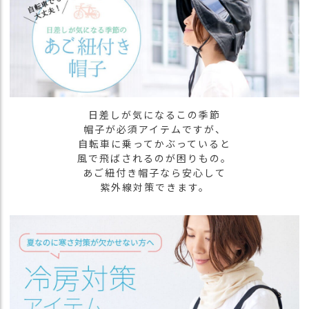
商
品
ラ
ッ
ピ
ン
グ
日差しが気になるこの季節
帽子が必須アイテムですが、
お
自転車に乗ってかぶっていると
客
風で飛ばされるのが困りもの。
様
あご紐付き帽子なら安心して
の
紫外線対策できます。
お
声
Instagram
Youtube