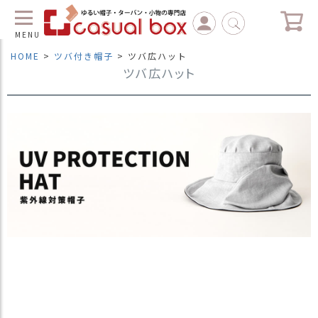
MENU
HOME
ツバ付き帽子
ツバ広ハット
ツバ広ハット
C
L
O
S
E
マ
イ
ペ
ー
ジ
（
新
規
会
員
登
録