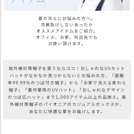
ス
タ
ッ
夏の冷えにお悩みの方へ。
フ
冷房負けしないあったか
小
オススメアイテムをご紹介。
話
オフィス、お家、外出先でも
お使い頂けます。
返
品
・
交
紫外線対策帽子を買うならココ！おしゃれなUVカット
換
ハットがなかなか見つからないとお悩みの方、「遮蔽
無
率99.99％のつば付き帽子」から「お家で洗える麦わら
料
帽子」「農作業用のUVハット」「おしゃれなデザイン
キ
ャ
のつば広ハット」まで1,000アイテム以上の品揃え。紫
ン
外線対策帽子のパイオニアのカジュアルボックスが、
ペ
あなたに快適な夏をお届けします。
ー
ン