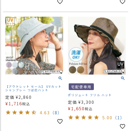
【アウトレット セール】 UVカット
宅配便専用
シャンブレー つば広ハット
ポリジュート フリル ハット
定価
¥
2,860
定価
¥
3,300
¥
1,716
税込
¥
1,650
税込
4.63
（8）
5.00
（1）