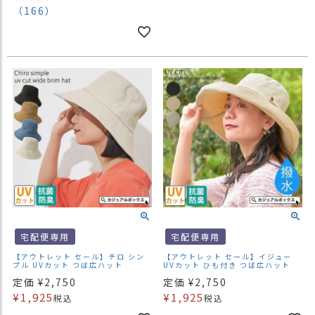
（166）
宅配便専用
宅配便専用
【アウトレット セール】チロ シン
【アウトレット セール】イジュー
プル UVカット つば広ハット
UVカット ひも付き つば広ハット
定価
¥
2,750
定価
¥
2,750
¥
1,925
¥
1,925
税込
税込