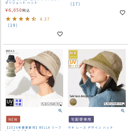
ポリジュート ハット
（17）
¥
6,050
税込
4.37
（19）
NEW
宅配便専用
【2026年春夏新作】BELLA リーフ
サキ レース デザイン ハット
レース ハット