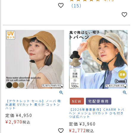
（15）
【アウトレット セール】ノーバ 吸
NEW
宅配便専用
水速乾 UVカット 柔らか コットン
ハット
【2026年春夏新作】CHARM トバ
ヘン メッシュ UVカット ひも付き
定価
¥
4,950
つば広ハット
¥
2,970
税込
定価
¥
3,960
¥
2,772
税込