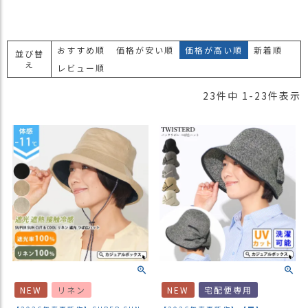
おすすめ順
価格が安い順
価格が高い順
新着順
並び替
え
レビュー順
23
件中
1
-
23
件表示
NEW
リネン
NEW
宅配便専用