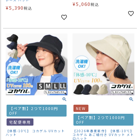
¥
5,060
税込
¥
5,390
税込
【ペア割】2つで1000円
NEW
OFF
【ペア割】2つで1000円
宅配便専用
OFF
【体感-10℃】 コカゲル UVカット
【2026年春夏新作】【体感-10℃】
ハット
コカゲル あご紐付き UVカット メト
ロハット