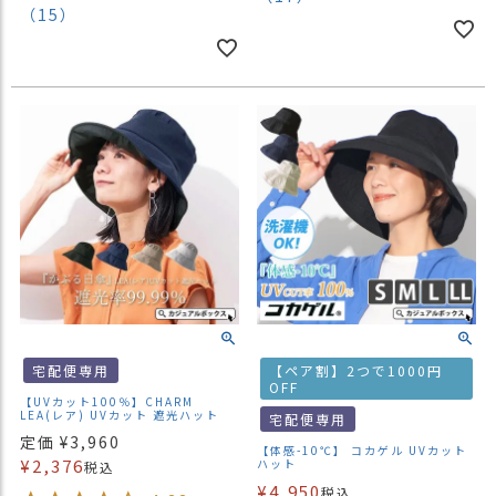
（15）
宅配便専用
【ペア割】2つで1000円
OFF
【UVカット100％】CHARM
LEA(レア) UVカット 遮光ハット
宅配便専用
定価
¥
3,960
【体感-10℃】 コカゲル UVカット
¥
2,376
ハット
税込
¥
4,950
税込