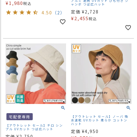
アルミ 遮熱 UVカット ひも付き ジ
¥
1,980
税込
ャンボ つば広ハット
定価
¥
2,728
4.50
（2）
¥
2,455
税込
宅配便専用
【アウトレット セール】ノーバ 吸
水速乾 UVカット 柔らか コットン
ハット
【アウトレット セール】チロ シン
プル UVカット つば広ハット
定価
¥
4,950
定価
¥
2,750