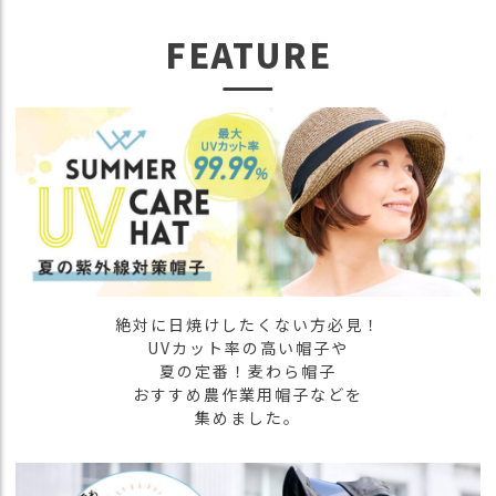
）
FEATURE
商
品
カ
テ
ゴ
リ
閲
覧
履
歴
絶対に日焼けしたくない方必見！
買
UVカット率の高い帽子や
い
夏の定番！麦わら帽子
物
おすすめ農作業用帽子などを
か
集めました。
ご
新
作