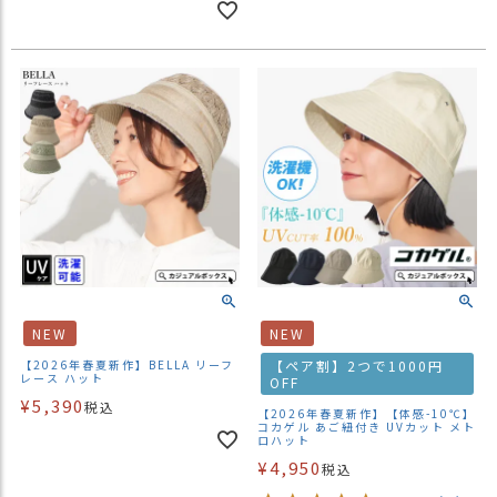
NEW
NEW
【2026年春夏新作】BELLA リーフ
【ペア割】2つで1000円
レース ハット
OFF
¥
5,390
税込
【2026年春夏新作】【体感-10℃】
コカゲル あご紐付き UVカット メト
ロハット
¥
4,950
税込