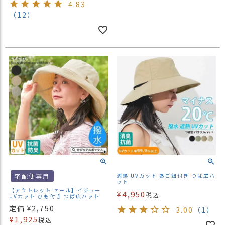
4.83
（12）
宅配便専用
遮熱 UVカット あご紐付き つば広ハ
ット
【アウトレット セール】イジュー
¥
4,950
税込
UVカット ひも付き つば広ハット
定価
¥
2,750
3.00
（1）
¥
1,925
税込