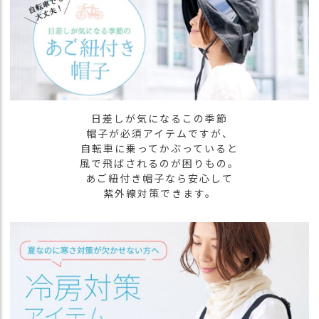
商
品
ラ
ッ
ピ
ン
グ
日差しが気になるこの季節
帽子が必須アイテムですが、
お
自転車に乗ってかぶっていると
客
風で飛ばされるのが困りもの。
様
あご紐付き帽子なら安心して
の
紫外線対策できます。
お
声
Instagram
Youtube