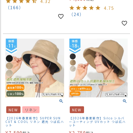
4.32
（166）
4.75
（24）
NEW
リネン
NEW
【2026年春夏新作】SUPER SUN
【2026年春夏新作】Silco シルバ
CUT & COOL リネン 遮光 つば広ハ
ーコーティング UVカット つば広ハ
ット
ット
¥
7,590
¥
2,750
税込
税込