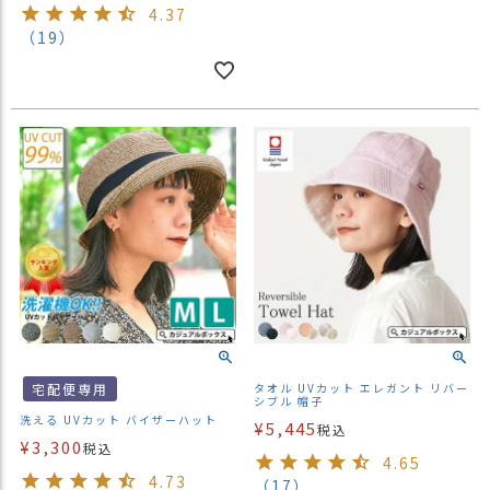
4.37
（19）
宅配便専用
タオル UVカット エレガント リバー
シブル 帽子
洗える UVカット バイザーハット
¥
5,445
税込
¥
3,300
税込
4.65
4.73
（17）