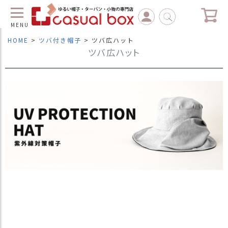
MENU
HOME
ツバ付き帽子
ツバ広ハット
ツバ広ハット
C
L
O
S
E
マ
イ
ペ
ー
ジ
（
新
規
会
員
登
録