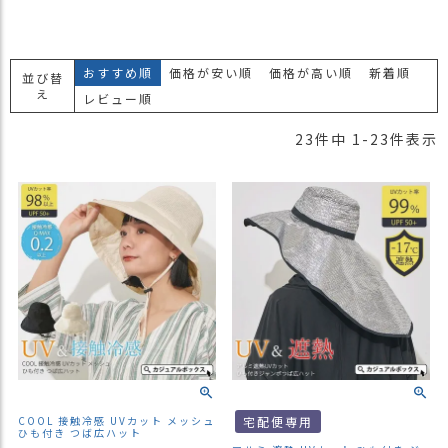
おすすめ順
価格が安い順
価格が高い順
新着順
並び替
え
レビュー順
23
件中
1
-
23
件表示
COOL 接触冷感 UVカット メッシュ
宅配便専用
ひも付き つば広ハット