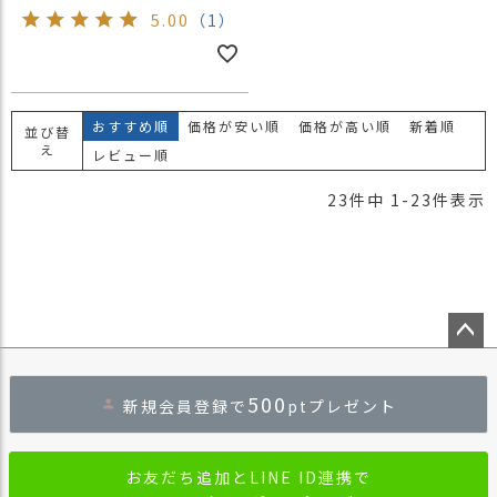
5.00
（1）
おすすめ順
価格が安い順
価格が高い順
新着順
並び替
え
レビュー順
23
件中
1
-
23
件表示
ペー
ジト
500
新規会員登録で
ptプレゼント
ップ
へ
お友だち追加とLINE ID連携で