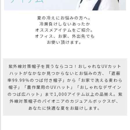
ス
タ
ッ
夏の冷えにお悩みの方へ。
フ
冷房負けしないあったか
小
オススメアイテムをご紹介。
話
オフィス、お家、外出先でも
お使い頂けます。
返
品
・
交
紫外線対策帽子を買うならココ！おしゃれなUVカット
換
ハットがなかなか見つからないとお悩みの方、「遮蔽
無
率99.99％のつば付き帽子」から「お家で洗える麦わら
料
帽子」「農作業用のUVハット」「おしゃれなデザイン
キ
ャ
のつば広ハット」まで1,000アイテム以上の品揃え。紫
ン
外線対策帽子のパイオニアのカジュアルボックスが、
ペ
あなたに快適な夏をお届けします。
ー
ン