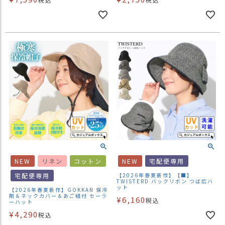
NEW
リネン
コットン
NEW
宅配便専用
宅配便専用
【2026年春夏新作】【■】
TWISTERD バックリボン つば広ハ
ット
【2026年春夏新作】GOKKAN 保冷
剤＆ネックカバー＆あご紐付 セーラ
¥
6,160
税込
ーハット
¥
4,290
税込