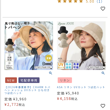
5.00
（1）
NEW
宅配便専用
リネン
【2026年春夏新作】CHARM トバ
ASA リネン UVカット つば広ハット
ヘン メッシュ UVカット ひも付き
定価
¥
5,940
つば広ハット
¥
4,158
定価
¥
3,960
税込
¥
2,772
税込