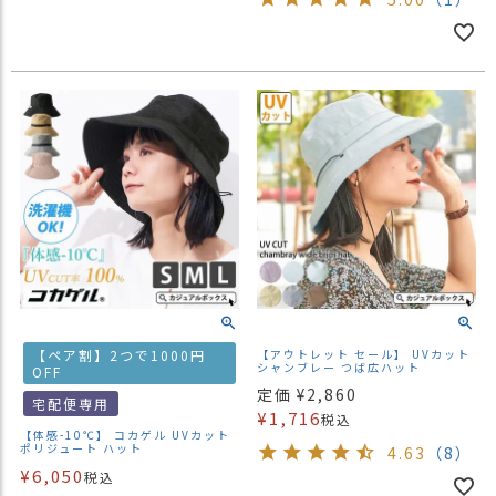
【ペア割】2つで1000円
【アウトレット セール】 UVカット
シャンブレー つば広ハット
OFF
定価
¥
2,860
宅配便専用
¥
1,716
税込
【体感-10℃】 コカゲル UVカット
ポリジュート ハット
4.63
（8）
¥
6,050
税込