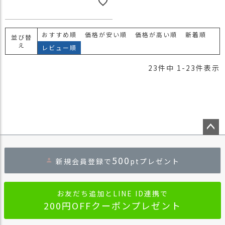
おすすめ順
価格が安い順
価格が高い順
新着順
並び替
え
レビュー順
23
件中
1
-
23
件表示
ペー
ジト
500
新規会員登録で
ptプレゼント
ップ
へ
お友だち追加とLINE ID連携で
200円OFFクーポンプレゼント