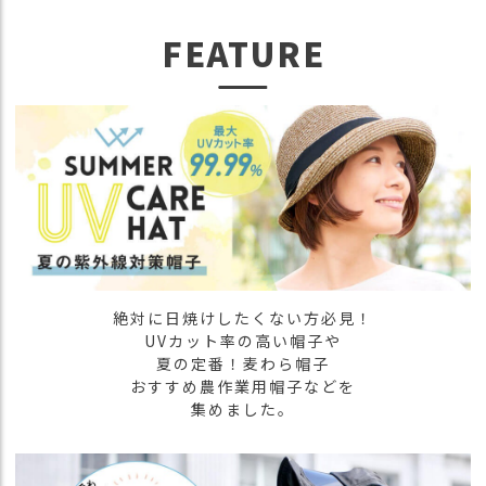
）
FEATURE
商
品
カ
テ
ゴ
リ
閲
覧
履
歴
絶対に日焼けしたくない方必見！
買
UVカット率の高い帽子や
い
夏の定番！麦わら帽子
物
おすすめ農作業用帽子などを
か
集めました。
ご
新
作