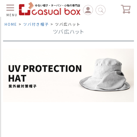
MENU
HOME
ツバ付き帽子
ツバ広ハット
ツバ広ハット
C
L
O
S
E
マ
イ
ペ
ー
ジ
（
新
規
会
員
登
録