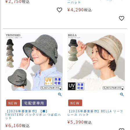
¥
2,750
税込
ーハット
¥
4,290
税込
NEW
宅配便専用
NEW
【2026年春夏新作】【■】
【2026年春夏新作】BELLA リーフ
TWISTERD バックリボン つば広ハ
レース ハット
ット
¥
5,390
税込
¥
6,160
税込