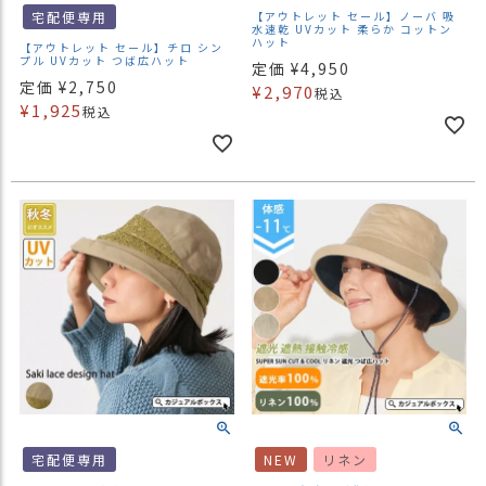
宅配便専用
【アウトレット セール】ノーバ 吸
水速乾 UVカット 柔らか コットン
ハット
【アウトレット セール】チロ シン
プル UVカット つば広ハット
定価
¥
4,950
定価
¥
2,750
¥
2,970
税込
¥
1,925
税込
宅配便専用
NEW
リネン