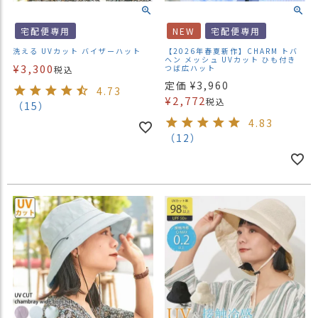
宅配便専用
NEW
宅配便専用
洗える UVカット バイザーハット
【2026年春夏新作】CHARM トバ
ヘン メッシュ UVカット ひも付き
¥
3,300
つば広ハット
税込
定価
¥
3,960
4.73
¥
2,772
税込
（15）
4.83
（12）