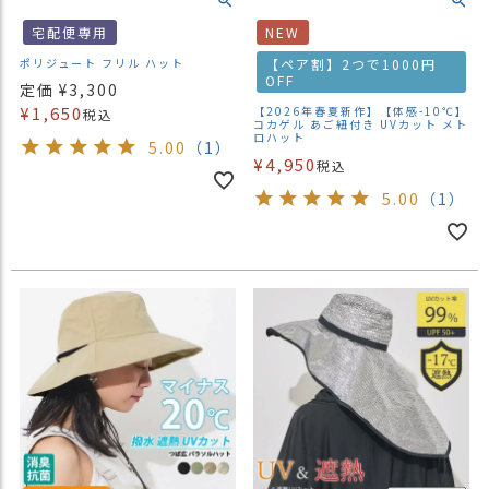
宅配便専用
NEW
ポリジュート フリル ハット
【ペア割】2つで1000円
OFF
定価
¥
3,300
¥
1,650
【2026年春夏新作】【体感-10℃】
税込
コカゲル あご紐付き UVカット メト
ロハット
5.00
（1）
¥
4,950
税込
5.00
（1）