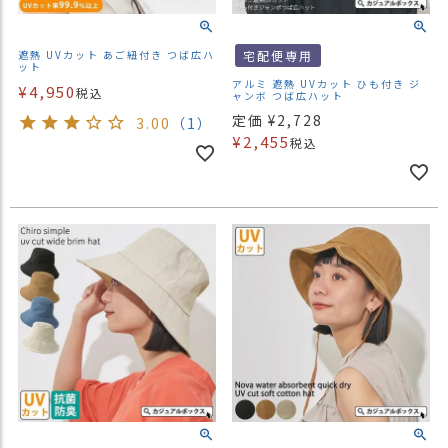
遮熱 UVカット あご紐付き つば広ハ
宅配便専用
ット
アルミ 遮熱 UVカット ひも付き ジ
¥
4,950
税込
ャンボ つば広ハット
定価
¥
2,728
3.00
（1）
¥
2,455
税込