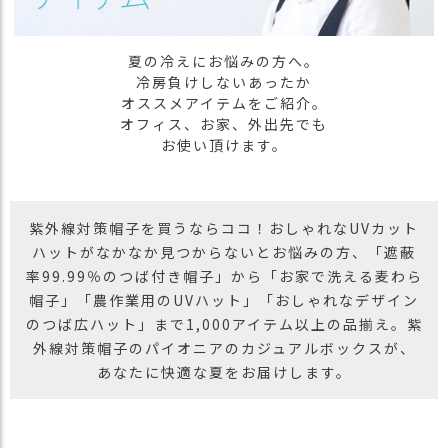
ス
タ
ッ
夏の冷えにお悩みの方へ。
フ
冷房負けしないあったか
小
オススメアイテムをご紹介。
話
オフィス、お家、外出先でも
お使い頂けます。
返
品
・
交
紫外線対策帽子を買うならココ！おしゃれなUVカット
換
ハットがなかなか見つからないとお悩みの方、「遮蔽
無
率99.99％のつば付き帽子」から「お家で洗える麦わら
料
帽子」「農作業用のUVハット」「おしゃれなデザイン
キ
ャ
のつば広ハット」まで1,000アイテム以上の品揃え。紫
ン
外線対策帽子のパイオニアのカジュアルボックスが、
ペ
あなたに快適な夏をお届けします。
ー
ン