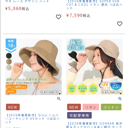
サキ レース デザイン ハット
【2026年春夏新作】SUPER SUN
CUT & COOL リネン 遮光 つば広ハ
¥
5,060
ット
税込
¥
7,590
税込
NEW
NEW
リネン
コットン
【2026年春夏新作】Silco シルバ
宅配便専用
ーコーティング UVカット つば広ハ
ット
【2026年春夏新作】GOKKAN 保冷
剤＆ネックカバー＆あご紐付 セーラ