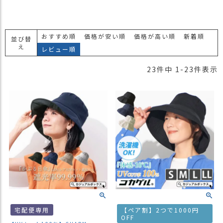
おすすめ順
価格が安い順
価格が高い順
新着順
並び替
え
レビュー順
23
件中
1
-
23
件表示
宅配便専用
【ペア割】2つで1000円
OFF