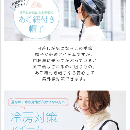
商
品
ラ
ッ
ピ
ン
グ
日差しが気になるこの季節
帽子が必須アイテムですが、
お
自転車に乗ってかぶっていると
客
風で飛ばされるのが困りもの。
様
あご紐付き帽子なら安心して
の
紫外線対策できます。
お
声
Instagram
Youtube