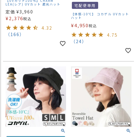
【UVカット100％】CHARM
LEA(レア) UVカット 遮光ハット
宅配便専用
定価
¥
3,960
【体感-10℃】 コカゲル UVカット
¥
2,376
ハット
税込
¥
4,950
税込
4.32
（166）
4.75
（24）