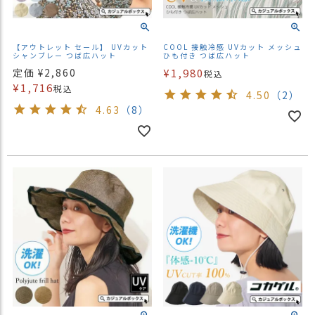
【アウトレット セール】 UVカット
COOL 接触冷感 UVカット メッシュ
シャンブレー つば広ハット
ひも付き つば広ハット
定価
¥
2,860
¥
1,980
税込
¥
1,716
税込
4.50
（2）
4.63
（8）