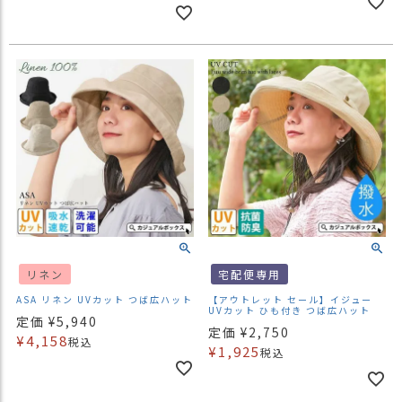
リネン
宅配便専用
ASA リネン UVカット つば広ハット
【アウトレット セール】イジュー
UVカット ひも付き つば広ハット
定価
¥
5,940
定価
¥
2,750
¥
4,158
税込
¥
1,925
税込