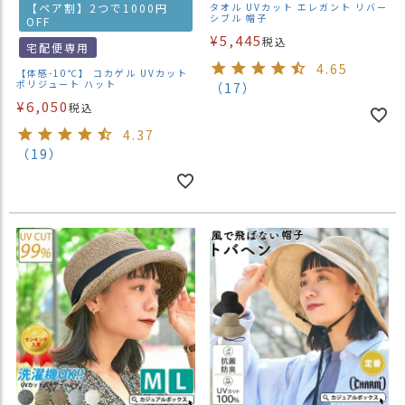
【ペア割】2つで1000円
タオル UVカット エレガント リバー
シブル 帽子
OFF
¥
5,445
税込
宅配便専用
4.65
【体感-10℃】 コカゲル UVカット
ポリジュート ハット
（17）
¥
6,050
税込
4.37
（19）