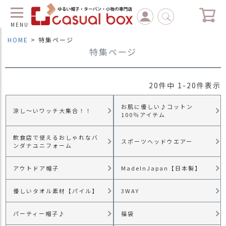
MENU
HOME
特集ページ
特集ページ
C
L
O
S
20
件中
1
-
20
件表示
E
お肌に優しい♪コットン
マ
涼し～いワッチ大集合！！
100％アイテム
イ
ペ
飲食店で使えるおしゃれなバ
ー
スポーツヘッドウエアー
ンダナユニフォーム
ジ
（
アウトドア帽子
MadeInJapan【日本製】
新
規
優しいタオル素材【パイル】
3WAY
会
員
登
パーティー帽子♪
福袋
録