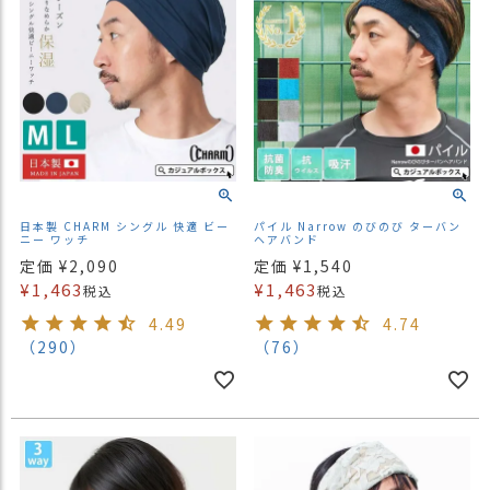
日本製 CHARM シングル 快適 ビー
パイル Narrow のびのび ターバン
ニー ワッチ
ヘアバンド
定価
¥
2,090
定価
¥
1,540
¥
1,463
¥
1,463
税込
税込
4.49
4.74
（290）
（76）