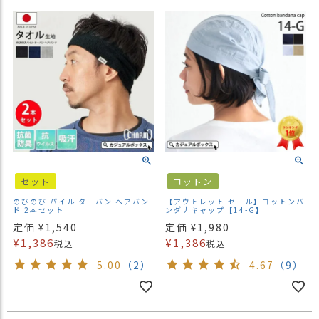
ス
タ
ッ
フ
小
話
返
品
・
交
換
セット
コットン
無
料
のびのび パイル ターバン ヘアバン
【アウトレット セール】コットンバ
ド 2本セット
ンダナキャップ【14-G】
キ
定価
¥
1,540
定価
¥
1,980
ャ
¥
1,386
¥
1,386
税込
税込
ン
ペ
5.00
（2）
4.67
（9）
ー
ン