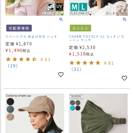
宅配便専用
コットン
リバーシブル 日よけ付き ハット
CHARM TOCO(トコ) コットン ビ
ーニー ワッチ
定価
¥
1,870
定価
¥
2,530
¥
1,496
税込
¥
1,518
税込
4.63
4.81
（19）
（31）