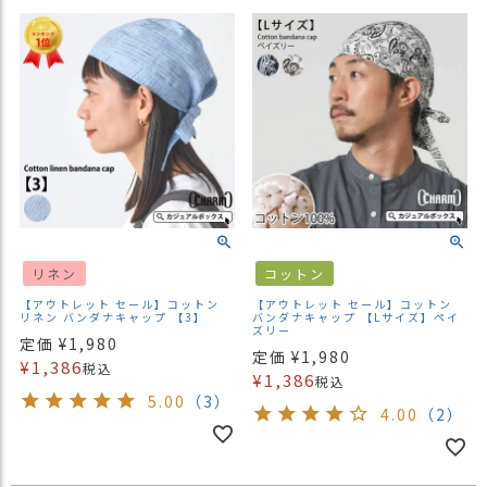
商
品
ラ
ッ
ピ
ン
グ
お
客
様
リネン
コットン
の
【アウトレット セール】コットン
【アウトレット セール】コットン
お
リネン バンダナキャップ 【3】
バンダナキャップ 【Lサイズ】ペイ
声
ズリー
定価
¥
1,980
定価
¥
1,980
¥
1,386
税込
¥
1,386
税込
Instagram
5.00
（3）
4.00
（2）
Youtube