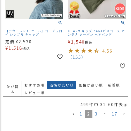
【アウトレット セール】コーデュロ
CHARM キッズ KARAビスコース バ
イ シンプル キャップ
ンダナ ターバン ヘアバンド
定価
¥
2,530
¥
1,540
税込
¥
1,518
税込
4.56
（155）
おすすめ順
価格が安い順
価格が高い順
新着順
並び替
え
レビュー順
499
件中
31
-
60
件表示
1
2
3
…
17