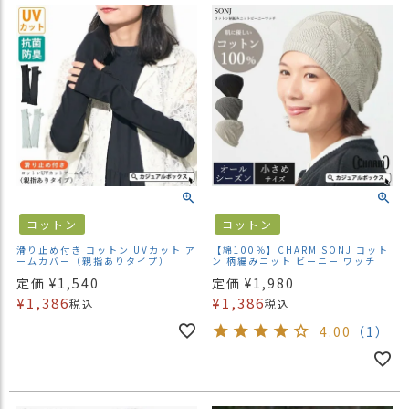
コットン
コットン
滑り止め付き コットン UVカット ア
【綿100％】CHARM SONJ コット
ームカバー（親指ありタイプ）
ン 柄編みニット ビーニー ワッチ
定価
¥
1,540
定価
¥
1,980
¥
1,386
¥
1,386
税込
税込
4.00
（1）