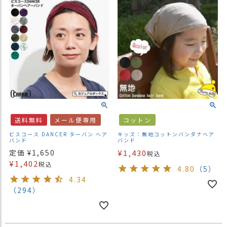
送料無料
メール便専用
コットン
ビスコース DANCER ターバン へア
キッズ：無地コットンバンダナヘア
バンド
バンド
定価
¥
1,650
¥
1,430
税込
¥
1,402
税込
4.80
（5）
4.34
（294）