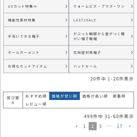
）
UVカット特集⇒
ウォームビズ・プラス・ワン
商
機能性素材特集
LAST1SALE
品
カ
かぶった瞬間から差がつく暖
テ
手洗いできる帽子
かい帽子暖帽
ゴ
リ
ホールガーメント
花粉症対策帽子
閲
お得なセットアイテム
ハットセール
覧
履
20
件中
1
-
20
件表示
歴
買
おすすめ順
価格が安い順
価格が高い順
新着順
並び替
い
え
レビュー順
物
か
499
件中
31
-
60
件表示
ご
1
2
3
…
17
新
作