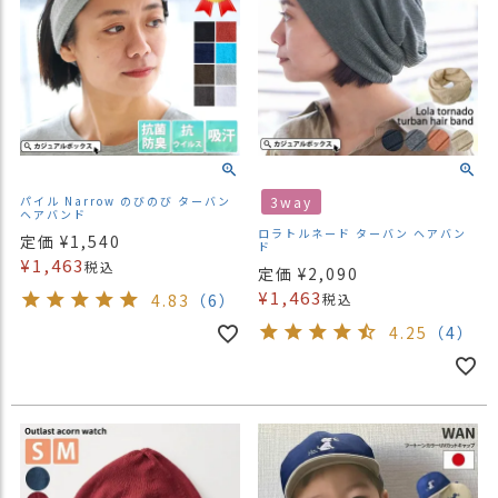
パイル Narrow のびのび ターバン
3way
ヘアバンド
ロラトルネード ターバン ヘアバン
定価
¥
1,540
ド
¥
1,463
税込
定価
¥
2,090
¥
1,463
4.83
（6）
税込
4.25
（4）